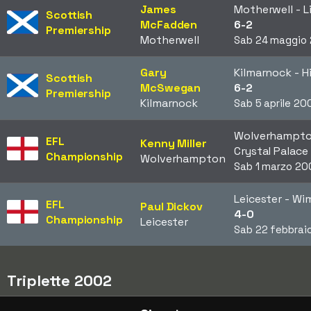
James
Motherwell - L
Scottish
McFadden
6-2
Premiership
Motherwell
Sab 24 maggio
Gary
Kilmarnock - H
Scottish
McSwegan
6-2
Premiership
Kilmarnock
Sab 5 aprile 20
Wolverhampto
EFL
Kenny Miller
Crystal Palace
Championship
Wolverhampton
Sab 1 marzo 20
Leicester - W
EFL
Paul Dickov
4-0
Championship
Leicester
Sab 22 febbrai
Triplette 2002