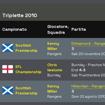
Triplette 2010
Giocatore,
Campionato
Partita
Squadra
Kenny
Kilmarnock - Rang
Scottish
Miller
3
Premiership
Rangers
Sab 20 novembre 2
Chris
Burnley - Preston 
EFL
Iwelumo
End
4-3
Championship
Burnley
Sab 11 settembre 2
Kenny
Hibernian - Ranger
Scottish
Miller
3
Premiership
Rangers
Dom 22 agosto 201