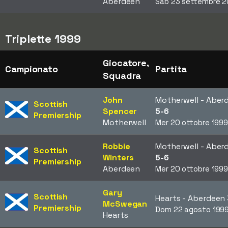
Aberdeen
Sab 23 settembre 
Triplette 1999
Giocatore,
Campionato
Partita
Squadra
John
Motherwell - Aber
Scottish
Spencer
5-6
Premiership
Motherwell
Mer 20 ottobre 199
Robbie
Motherwell - Aber
Scottish
Winters
5-6
Premiership
Aberdeen
Mer 20 ottobre 199
Gary
Scottish
Hearts - Aberdeen
McSwegan
Premiership
Dom 22 agosto 199
Hearts