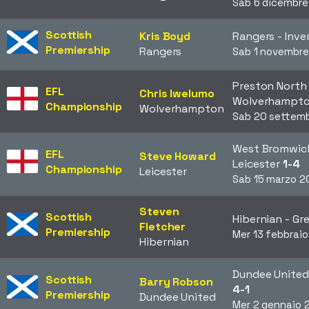
Sab 6 dicembr
Scottish
Kris Boyd
Rangers - Inv
Premiership
Rangers
Sab 1 novembr
Preston North 
EFL
Chris Iwelumo
Wolverhampt
Championship
Wolverhampton
Sab 20 settem
West Bromwic
EFL
Steve Howard
Leicester
1-4
Championship
Leicester
Sab 15 marzo 
Steven
Scottish
Hibernian - Gr
Fletcher
Premiership
Mer 13 febbrai
Hibernian
Dundee United
Scottish
Barry Robson
4-1
Premiership
Dundee United
Mer 2 gennaio 