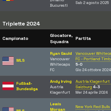
Sab 2 agosto 2025
Bucuresti
Triplette 2024
Giocatore,
Campionato
Partita
Squadra
Ryan Gauld
Vancouver Whitec
Vancouver
FC - Portland Timb
MLS
Whitecaps
5-0
FC
Gio 24 ottobre 202
Andy Irving
Austria Klagenfurt 
Fußball-
Austria
Salzburg
4-3
Bundesliga
Klagenfurt
Mer 24 aprile 2024
Lewis
New York Red Bulls 
Morgan
MLS