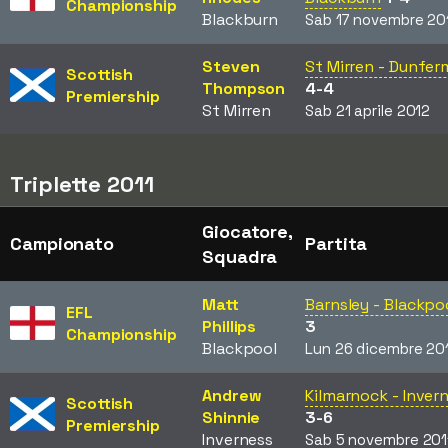
Championship
Blackburn
Sab 17 novembre 20
Steven
St Mirren - Dunfer
Scottish
Thompson
4-4
Premiership
St Mirren
Sab 21 aprile 2012
Triplette 2011
Giocatore,
Campionato
Partita
Squadra
Matt
Barnsley - Blackpo
EFL
Phillips
3
Championship
Blackpool
Lun 26 dicembre 20
Andrew
Kilmarnock - Inver
Scottish
Shinnie
3-6
Premiership
Inverness
Sab 5 novembre 201