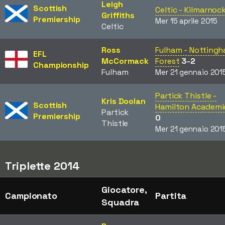
Leigh
Scottish
Celtic - Kilmarnoc
Griffiths
Premiership
Mer 15 aprile 2015
Celtic
Ross
Fulham - Notting
EFL
McCormack
Forest
3-2
Championship
Fulham
Mer 21 gennaio 201
Partick Thistle -
Kris Doolan
Scottish
Hamilton Academi
Partick
Premiership
0
Thistle
Mer 21 gennaio 201
Triplette 2014
Giocatore,
Campionato
Partita
Squadra