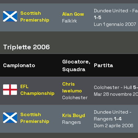
Dundee United - Fa
Scottish
Alan Gow
1-5
Premiership
Falkirk
Lun 1 gennaio 2007
Triplette 2006
Giocatore,
Campionato
Partita
Squadra
Chris
EFL
Colchester - Hull
5
Iwelumo
Championship
Mar 28 novembre 2
Colchester
Dundee United -
Scottish
Kris Boyd
Rangers
1-4
Premiership
Rangers
Dom 2 aprile 2006