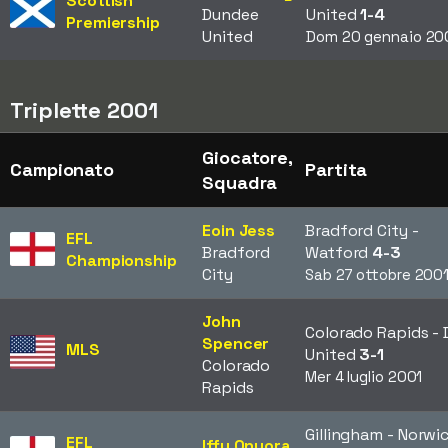
Scottish
Dundee
United
1-4
Premiership
United
Dom 20 gennaio 20
Triplette 2001
Giocatore,
Campionato
Partita
Squadra
Eoin Jess
Bradford City -
EFL
Bradford
Watford
4-3
Championship
City
Sab 27 ottobre 200
John
Colorado Rapids - 
Spencer
MLS
United
3-1
Colorado
Mer 4 luglio 2001
Rapids
Gillingham - Norwi
EFL
Iffy Onuora