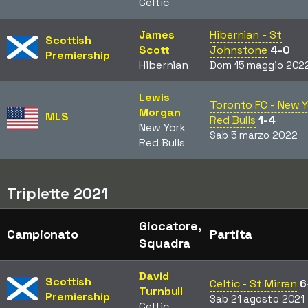
Celtic
James
Hibernian - St
Scottish
Scott
Johnstone
4-0
Premiership
Hibernian
Dom 15 maggio 202
Lewis
Toronto FC - New 
Morgan
MLS
Red Bulls
1-4
New York
Sab 5 marzo 2022
Red Bulls
Triplette 2021
Giocatore,
Campionato
Partita
Squadra
David
Scottish
Celtic - St Mirren
6
Turnbull
Premiership
Sab 21 agosto 2021
Celtic