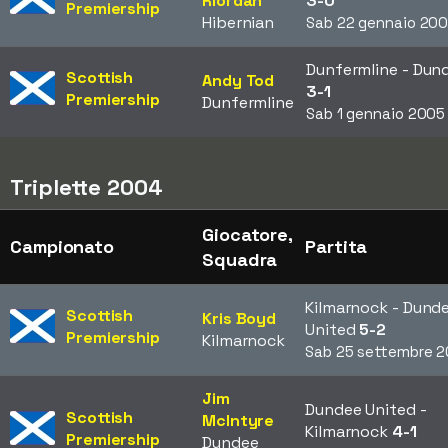
Riordan
3-0
Premiership
Hibernian
Sab 22 gennaio 20
Dunfermline - Dun
Scottish
Andy Tod
3-1
Premiership
Dunfermline
Sab 1 gennaio 2005
Triplette 2004
Giocatore,
Campionato
Partita
Squadra
Kilmarnock - Dund
Scottish
Kris Boyd
United
5-2
Premiership
Kilmarnock
Sab 25 settembre 
Jim
Dundee United -
Scottish
McIntyre
Kilmarnock
4-1
Premiership
Dundee