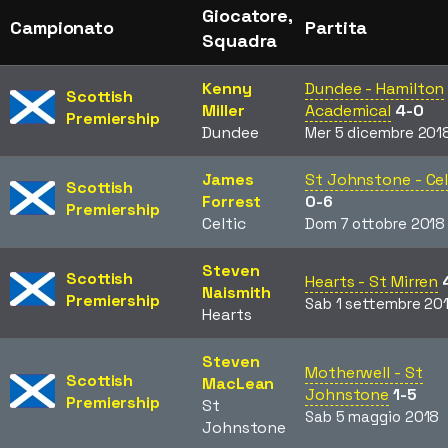
Giocatore,
Campionato
Partita
Squadra
Kenny
Dundee - Hamilton
Scottish
Miller
Academical
4-0
Premiership
Dundee
Mer 5 dicembre 201
James
St Johnstone - Cel
Scottish
Forrest
0-6
Premiership
Celtic
Dom 7 ottobre 2018
Steven
Scottish
Hearts - St Mirren
Naismith
Premiership
Sab 1 settembre 20
Hearts
Steven
Motherwell - St
Scottish
MacLean
Johnstone
1-5
Premiership
St
Sab 5 maggio 2018
Johnstone