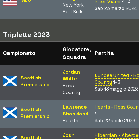
Inter Miami
4-0
New York
Sab 23 marzo 2024
Red Bulls
Triplette 2023
Giocatore,
Campionato
Partita
Squadra
Jordan
Dundee United - R
Scottish
White
County
1-3
Premiership
Ross
Sab 13 maggio 2023
County
Lawrence
Hearts - Ross Cou
Scottish
Shankland
1
Premiership
Hearts
Sab 22 aprile 2023
Josh
Hibernian - Aberd
Scottish