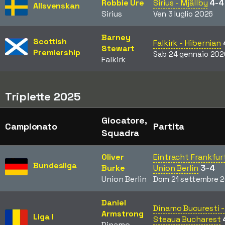
Robbie Ure
Sirius - Mjällby
4-4
Allsvenskan
Sirius
Ven 3 luglio 2026
Barney
Scottish
Falkirk - Hibernian
Stewart
Premiership
Sab 24 gennaio 202
Falkirk
Triplette 2025
Giocatore,
Campionato
Partita
Squadra
Oliver
Eintracht Frankfurt
Bundesliga
Burke
Union Berlin
3-4
Union Berlin
Dom 21 settembre 
Daniel
Dinamo Bucuresti -
Armstrong
Liga I
Steaua Bucharest
Dinamo