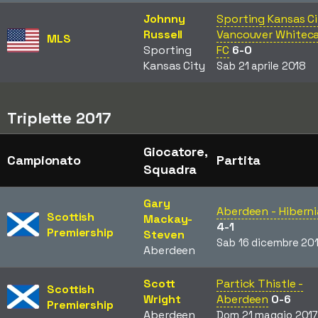
Johnny
Sporting Kansas Ci
Russell
Vancouver Whitec
MLS
Sporting
FC
6-0
Kansas City
Sab 21 aprile 2018
Triplette 2017
Giocatore,
Campionato
Partita
Squadra
Gary
Aberdeen - Hibern
Scottish
Mackay-
4-1
Premiership
Steven
Sab 16 dicembre 20
Aberdeen
Scott
Partick Thistle -
Scottish
Wright
Aberdeen
0-6
Premiership
Aberdeen
Dom 21 maggio 201