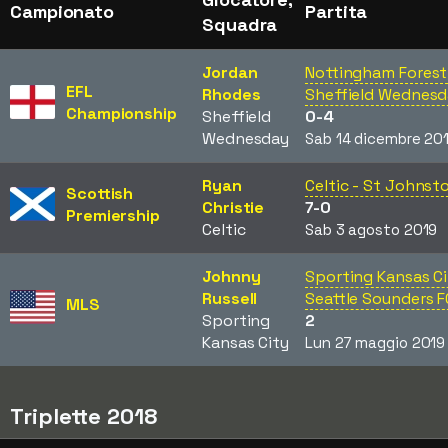
Campionato
Partita
Squadra
Jordan
Nottingham Forest
EFL
Rhodes
Sheffield Wednes
Championship
Sheffield
0-4
Wednesday
Sab 14 dicembre 20
Ryan
Celtic - St Johnst
Scottish
Christie
7-0
Premiership
Celtic
Sab 3 agosto 2019
Johnny
Sporting Kansas Ci
Russell
Seattle Sounders F
MLS
Sporting
2
Kansas City
Lun 27 maggio 2019
Triplette 2018