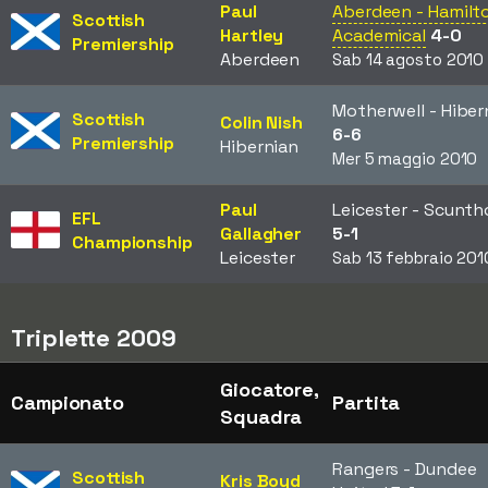
Paul
Aberdeen - Hamilt
Scottish
Hartley
Academical
4-0
Premiership
Aberdeen
Sab 14 agosto 2010
Motherwell - Hiber
Scottish
Colin Nish
6-6
Premiership
Hibernian
Mer 5 maggio 2010
Paul
Leicester - Scunt
EFL
Gallagher
5-1
Championship
Leicester
Sab 13 febbraio 201
Triplette 2009
Giocatore,
Campionato
Partita
Squadra
Rangers - Dundee
Scottish
Kris Boyd