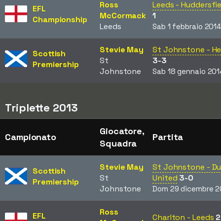
Ross
Leeds - Huddersfie
EFL
McCormack
1
Championship
Leeds
Sab 1 febbraio 201
Stevie May
St Johnstone - He
Scottish
St
3-3
Premiership
Johnstone
Sab 18 gennaio 201
Triplette 2013
Giocatore,
Campionato
Partita
Squadra
Stevie May
St Johnstone - D
Scottish
St
United
3-0
Premiership
Johnstone
Dom 29 dicembre 2
Ross
EFL
Charlton - Leeds
2