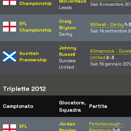
McCormack
Championship
Sab 9 novembre 20
Leeds
Craig
EFL
Millwall - Derby
1-
Bryson
Championship
Sab 14 settembre 2
Derby
Johnny
Kilmarnock - Dund
Scottish
Russell
United
2-3
Premiership
Dundee
Sab 19 gennaio 201
United
Triplette 2012
Giocatore,
Campionato
Partita
Squadra
Jordan
Peterborough -
EFL
Rhodes
Blackburn
1-4