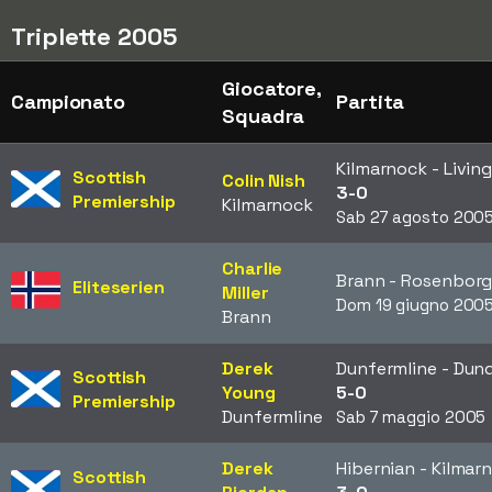
Triplette 2005
Giocatore,
Campionato
Partita
Squadra
Kilmarnock - Livin
Scottish
Colin Nish
3-0
Premiership
Kilmarnock
Sab 27 agosto 200
Charlie
Brann - Rosenbor
Eliteserien
Miller
Dom 19 giugno 200
Brann
Derek
Dunfermline - Dun
Scottish
Young
5-0
Premiership
Dunfermline
Sab 7 maggio 2005
Derek
Hibernian - Kilmar
Scottish