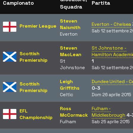
Campionato
Partita
Squadra
Steven
Everton - Chelsea
Premier League
Naismith
Sab 12 settembre 2
Everton
Steven
St Johnstone -
Scottish
MacLean
Hamilton Academi
Premiership
St
1
Johnstone
Sab 12 settembre 2
Leigh
Dundee United - Ce
Scottish
Griffiths
0-3
Premiership
Celtic
Dom 26 aprile 2015
Ross
Fulham -
EFL
McCormack
Middlesbrough
4-
Championship
Fulham
Sab 25 aprile 2015