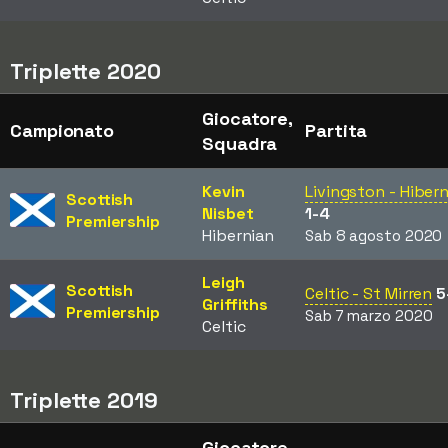
Triplette 2020
Giocatore,
Campionato
Partita
Squadra
Kevin
Livingston - Hiber
Scottish
Nisbet
1-4
Premiership
Hibernian
Sab 8 agosto 2020
Leigh
Scottish
Celtic - St Mirren
5
Griffiths
Premiership
Sab 7 marzo 2020
Celtic
Triplette 2019
Giocatore,