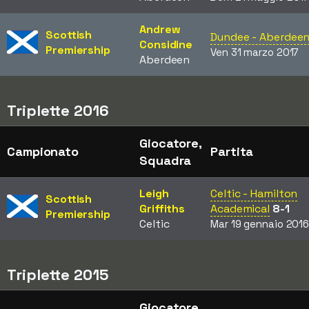
Andrew
Scottish
Dundee - Aberdee
Considine
Premiership
Ven 31 marzo 2017
Aberdeen
Triplette 2016
Giocatore,
Campionato
Partita
Squadra
Leigh
Celtic - Hamilton
Scottish
Griffiths
Academical
8-1
Premiership
Celtic
Mar 19 gennaio 201
Triplette 2015
Giocatore,