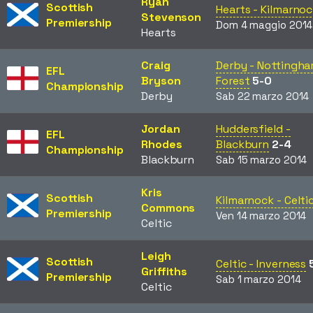
Ryan
Scottish
Hearts - Kilmarno
Stevenson
Premiership
Dom 4 maggio 2014
Hearts
Craig
Derby - Nottingh
EFL
Bryson
Forest
5-0
Championship
Derby
Sab 22 marzo 2014
Jordan
Huddersfield -
EFL
Rhodes
Blackburn
2-4
Championship
Blackburn
Sab 15 marzo 2014
Kris
Scottish
Kilmarnock - Celti
Commons
Premiership
Ven 14 marzo 2014
Celtic
Leigh
Scottish
Celtic - Inverness
Griffiths
Premiership
Sab 1 marzo 2014
Celtic