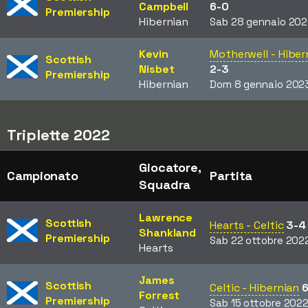
Campbell
6-0
Premiership
Hibernian
Sab 28 gennaio 20
Kevin
Motherwell - Hiber
Scottish
Nisbet
2-3
Premiership
Hibernian
Dom 8 gennaio 202
Triplette 2022
Giocatore,
Campionato
Partita
Squadra
Lawrence
Scottish
Hearts - Celtic
3-4
Shankland
Premiership
Sab 22 ottobre 202
Hearts
James
Scottish
Celtic - Hibernian
6
Forrest
Premiership
Sab 15 ottobre 202