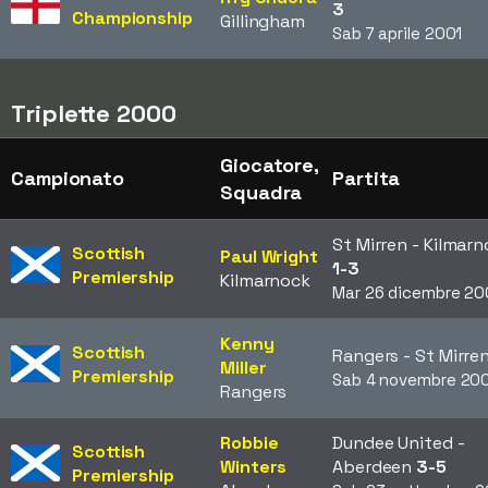
3
Championship
Gillingham
Sab 7 aprile 2001
Triplette 2000
Giocatore,
Campionato
Partita
Squadra
St Mirren - Kilmar
Scottish
Paul Wright
1-3
Premiership
Kilmarnock
Mar 26 dicembre 2
Kenny
Scottish
Rangers - St Mirre
Miller
Premiership
Sab 4 novembre 20
Rangers
Robbie
Dundee United -
Scottish
Winters
Aberdeen
3-5
Premiership