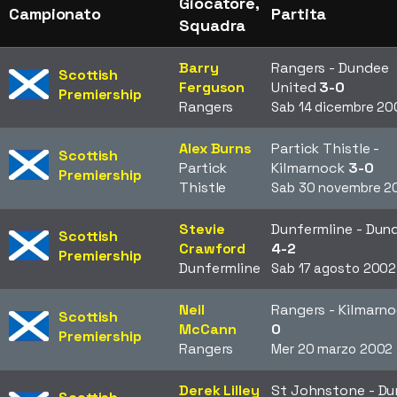
Giocatore,
Campionato
Partita
Squadra
Barry
Rangers - Dundee
Scottish
Ferguson
United
3-0
Premiership
Rangers
Sab 14 dicembre 20
Alex Burns
Partick Thistle -
Scottish
Partick
Kilmarnock
3-0
Premiership
Thistle
Sab 30 novembre 2
Stevie
Dunfermline - Dun
Scottish
Crawford
4-2
Premiership
Dunfermline
Sab 17 agosto 2002
Neil
Rangers - Kilmarn
Scottish
McCann
0
Premiership
Rangers
Mer 20 marzo 2002
Derek Lilley
St Johnstone - D