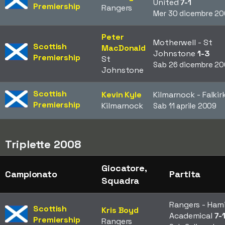
United
7-1
Premiership
Rangers
Mer 30 dicembre 2
Peter
Motherwell - St
Scottish
MacDonald
Johnstone
1-3
Premiership
St
Sab 26 dicembre 2
Johnstone
Scottish
Kevin Kyle
Kilmarnock - Falkir
Premiership
Kilmarnock
Sab 11 aprile 2009
Triplette 2008
Giocatore,
Campionato
Partita
Squadra
Rangers - Ham
Scottish
Kris Boyd
Academical
7-
Premiership
Rangers