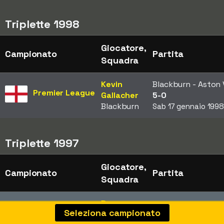
Triplette 1998
Giocatore,
Campionato
Partita
Squadra
Kevin
Blackburn - Aston V
Premier League
Gallacher
5-0
Blackburn
Sab 17 gennaio 199
Triplette 1997
Giocatore,
Campionato
Partita
Squadra
Duncan
Everton - Bolton
3
Premier League
Seleziona campionato
Ferguson
Dom 28 dicembre 1