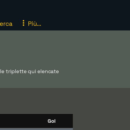
erca
Più...
le triplette qui elencate
Gol