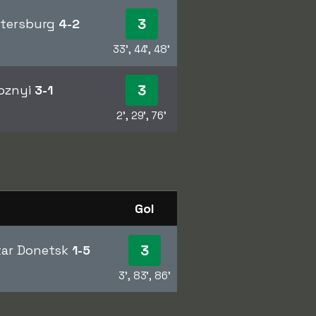
3
etersburg
4-2
33', 44', 48'
3
roznyi
3-1
2', 29', 76'
Gol
3
tar Donetsk
1-5
3', 83', 86'