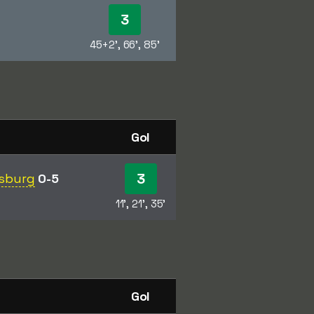
3
45+2', 66', 85'
Gol
3
sburg
0-5
11', 21', 35'
Gol