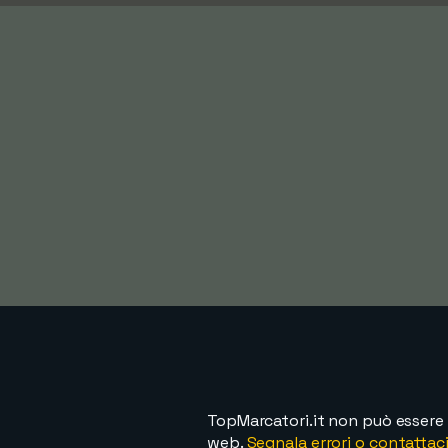
TopMarcatori.it non può essere 
web.
Segnala errori o contattaci