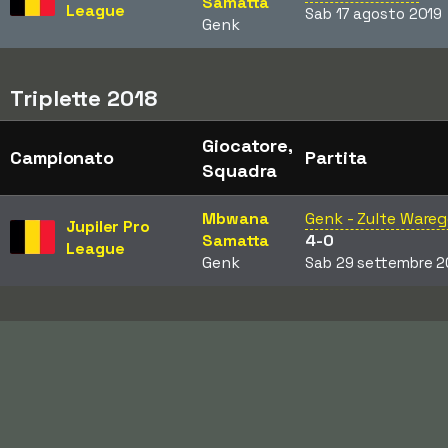
Samatta
League
Sab 17 agosto 2019
Genk
Triplette 2018
Giocatore,
Campionato
Partita
Squadra
Mbwana
Genk - Zulte Ware
Jupiler Pro
Samatta
4-0
League
Genk
Sab 29 settembre 2