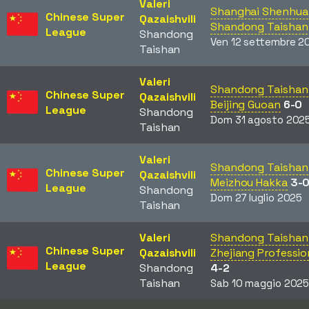
Valeri
Shanghai Shenhua
Chinese Super
Qazaishvili
Shandong Taishan
League
Shandong
Ven 12 settembre 2
Taishan
Valeri
Shandong Taishan
Chinese Super
Qazaishvili
Beijing Guoan
6-0
League
Shandong
Dom 31 agosto 202
Taishan
Valeri
Shandong Taishan
Chinese Super
Qazaishvili
Meizhou Hakka
3-
League
Shandong
Dom 27 luglio 2025
Taishan
Valeri
Shandong Taishan
Chinese Super
Qazaishvili
Zhejiang Professio
League
Shandong
4-2
Taishan
Sab 10 maggio 202