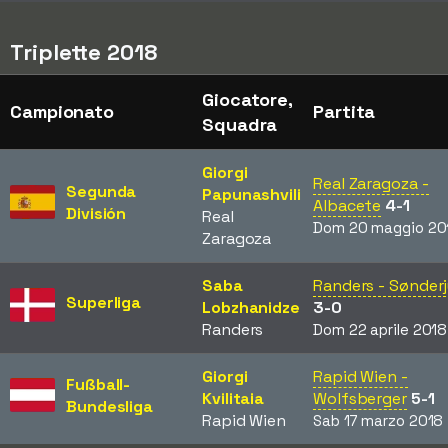
Triplette 2018
Giocatore,
Campionato
Partita
Squadra
Giorgi
Real Zaragoza -
Segunda
Papunashvili
Albacete
4-1
División
Real
Dom 20 maggio 20
Zaragoza
Saba
Randers - Sønder
Superliga
Lobzhanidze
3-0
Randers
Dom 22 aprile 2018
Giorgi
Rapid Wien -
Fußball-
Kvilitaia
Wolfsberger
5-1
Bundesliga
Rapid Wien
Sab 17 marzo 2018