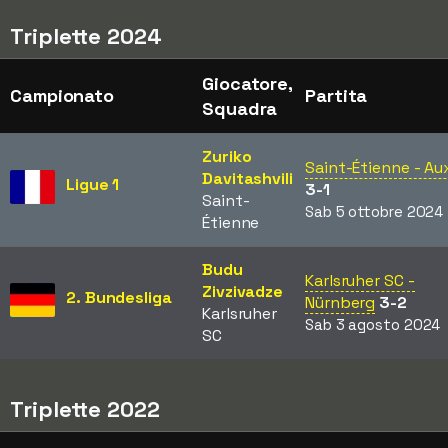
Triplette 2024
Giocatore,
Campionato
Partita
Squadra
Zuriko
Saint-Étienne - Au
Davitashvili
Ligue 1
3-1
Saint-
Sab 5 ottobre 2024
Étienne
Budu
Karlsruher SC -
Zivzivadze
2. Bundesliga
Nürnberg
3-2
Karlsruher
Sab 3 agosto 2024
SC
Triplette 2022