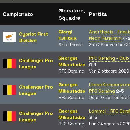
Giocatore,
Campionato
Partita
Squadra
Giorgi
Anorthosis - Enosi
Cypriot First
Kvilitaia
Neon Paralimni
4-
Division
Anorthosis
Sab 28 novembre 2
Georges
RFC Seraing - Club
Challenger Pro
Mikautadze
6-1
League
RFC Seraing
Ven 2 ottobre 2020
Georges
Lierse Kempenzon
Challenger Pro
Mikautadze
RFC Seraing
2-5
League
RFC Seraing
Dom 27 settembre 
Georges
Lommel - RFC Sera
Challenger Pro
Mikautadze
3-5
League
RFC Seraing
Lun 24 agosto 202