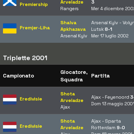
Arveladze
3
Premiership
Rangers
Mer 4 dicembre 200
Shalva
Arsenal Kyiv - Voly
Premjer-Liha
Apkhazava
Lutsk
8-1
Arsenal Kyiv
Mer 17 luglio 2002
Triplette 2001
Giocatore,
Campionato
Partita
Squadra
Shota
Ajax - Feyenoord
3
Eredivisie
Arveladze
Dom 13 maggio 200
Ajax
Shota
Ajax - Sparta
Eredivisie
Arveladze
Rotterdam
9-0