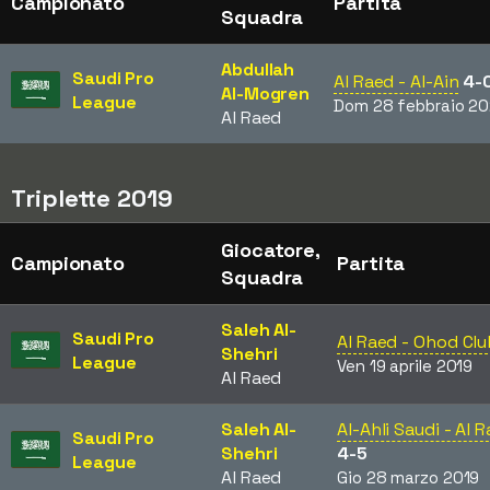
Campionato
Partita
Squadra
Abdullah
Saudi Pro
Al Raed - Al-Ain
4-
Al-Mogren
League
Dom 28 febbraio 20
Al Raed
Triplette 2019
Giocatore,
Campionato
Partita
Squadra
Saleh Al-
Saudi Pro
Al Raed - Ohod Cl
Shehri
League
Ven 19 aprile 2019
Al Raed
Saleh Al-
Al-Ahli Saudi - Al 
Saudi Pro
Shehri
4-5
League
Al Raed
Gio 28 marzo 2019