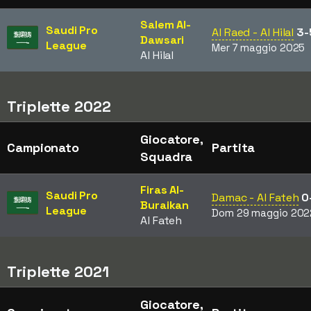
Salem Al-
Saudi Pro
Al Raed - Al Hilal
3-
Dawsari
League
Mer 7 maggio 2025
Al Hilal
Triplette 2022
Giocatore,
Campionato
Partita
Squadra
Firas Al-
Saudi Pro
Damac - Al Fateh
0
Buraikan
League
Dom 29 maggio 202
Al Fateh
Triplette 2021
Giocatore,