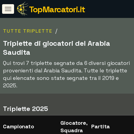
TopMarcatori.it
/
TUTTE TRIPLETTE
Triplette di giocatori del Arabia
Saudita
Qui trovi 7 triplette segnate da 6 diversi giocatori
provenienti dal Arabia Saudita. Tutte le triplette
qui elencate sono state segnate tra il 2019 e
2025.
Triplette 2025
Giocatore,
Campionato
Partita
Squadra