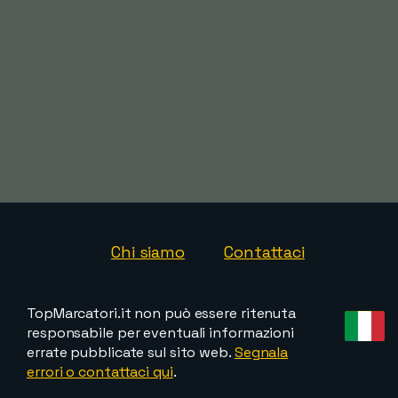
Chi siamo
Contattaci
TopMarcatori.it non può essere ritenuta
responsabile per eventuali informazioni
errate pubblicate sul sito web.
Segnala
errori o contattaci qui
.