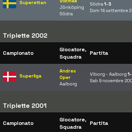
Viikmäe
Superettan
Södra
1-3
Jönköping
Dom 14 settembre 
Södra
Triplette 2002
Giocatore,
Campionato
Partita
Squadra
Andres
Viborg - Aalborg
1
Superliga
Oper
Sab 9 novembre 20
Aalborg
Triplette 2001
Giocatore,
Campionato
Partita
Squadra