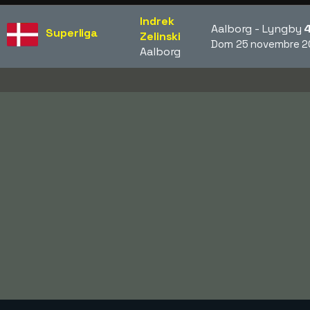
Indrek
Aalborg - Lyngby
Superliga
Zelinski
Dom 25 novembre 2
Aalborg