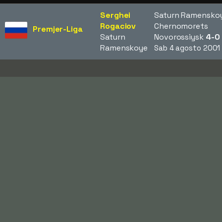
Serghei
Saturn Ramenskoy
Rogaciov
Chernomorets
Premjer-Liga
Saturn
Novorossiysk
4-0
Ramenskoye
Sab 4 agosto 2001