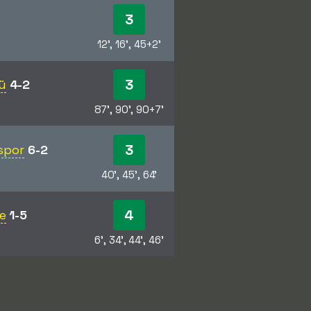
3
12', 16', 45+2'
3
ü
4-2
87', 90', 90+7'
3
spor
6-2
40', 45', 64'
4
e
1-5
6', 34', 44', 46'