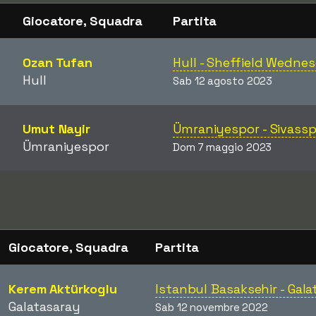
Giocatore, Squadra
Partita
Ozan Tufan
Hull - Sheffield Wedne
Hull
Sab 12 agosto 2023
Umut Nayir
Ümraniyespor - Sivass
Ümraniyespor
Dom 7 maggio 2023
Giocatore, Squadra
Partita
Kerem Aktürkoglu
Istanbul Basaksehir - Gal
Galatasaray
Sab 12 novembre 2022