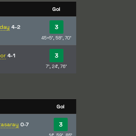
Gol
3
sday
4-2
45+5', 58', 70'
3
por
4-1
7', 24', 76'
Gol
3
atasaray
0-7
14', 59', 85'