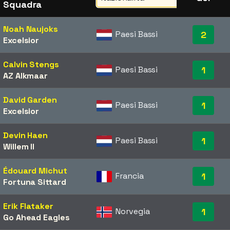
Squadra
Noah Naujoks
Paesi Bassi
2
Excelsior
Calvin Stengs
Paesi Bassi
1
AZ Alkmaar
David Garden
Paesi Bassi
1
Excelsior
Devin Haen
Paesi Bassi
1
Willem II
Édouard Michut
Francia
1
Fortuna Sittard
Erik Flataker
Norvegia
1
Go Ahead Eagles