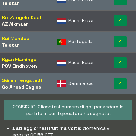
Telstar
Ro-Zangelo Daal
Paesi Bassi
1
AZ Alkmaar
Rui Mendes
Portogallo
1
Telstar
Ryan Flamingo
Paesi Bassi
1
PSV Eindhoven
Søren Tengstedt
Danimarca
1
Go Ahead Eagles
CONSIGLIO! Clicchi sul numero di gol per vedere le
partite in cui il giocatore ha segnato.
Dati aggiornati l'ultima volta:
domenica 9
agosto 00:56 CET