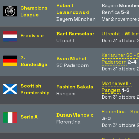
Robert
Bayern München
Champions
Lewandowski
Benfica
5-2
League
Bayern München
Mar 2 novembre 
Bart Ramselaar
Utrecht - Willem 
Eredivisie
Utrecht
Dom 31 ottobre 
Karlsruher SC - 
2.
Sven Michel
Paderborn
2-4
Bundesliga
SC Paderborn
Dom 31 ottobre 
Motherwell -
Scottish
Fashion Sakala
Rangers
1-6
Premiership
Rangers
Dom 31 ottobre 
Fiorentina - Spe
Dusan Vlahovic
Serie A
3-0
Fiorentina
Dom 31 ottobre 