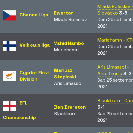
Mladá Boleslav -
Ewerton
Slovácko
3-5
Chance Liga
Mladá Boleslav
Dom 26 settemb
2021
Mariehamn - KT
Vahid Hambo
Veikkausliiga
Dom 26 settemb
Mariehamn
2021
Aris Limassol -
Mariusz
Cypriot First
Anorthosis
3-2
Stepinski
Division
Sab 25 settembr
Aris Limassol
2021
Blackburn - Car
EFL
Ben Brereton
5-1
Blackburn
Sab 25 settembr
Championship
2021