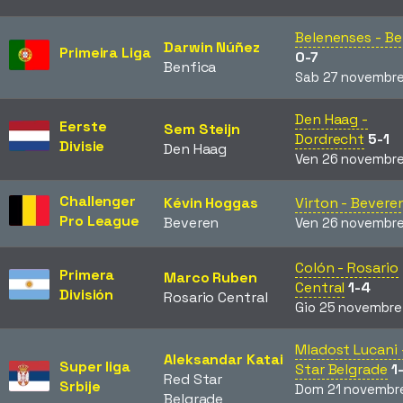
Belenenses - Be
Darwin Núñez
Primeira Liga
0-7
Benfica
Sab 27 novembre
Den Haag -
Eerste
Sem Steijn
Dordrecht
5-1
Divisie
Den Haag
Ven 26 novembre
Challenger
Kévin Hoggas
Virton - Bevere
Pro League
Beveren
Ven 26 novembre
Colón - Rosario
Primera
Marco Ruben
Central
1-4
División
Rosario Central
Gio 25 novembre
Mladost Lucani 
Aleksandar Katai
Super liga
Star Belgrade
1
Red Star
Srbije
Dom 21 novembr
Belgrade