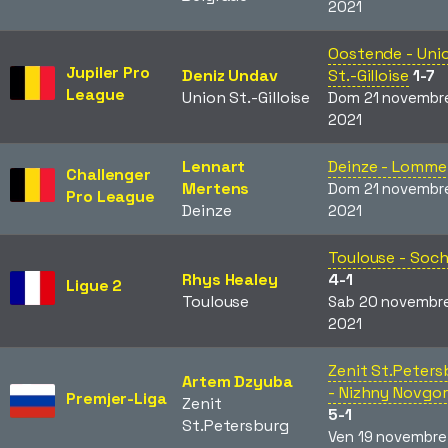
2021
Oostende - Uni
Jupiler Pro
Deniz Undav
St.-Gilloise
1-7
League
Union St.-Gilloise
Dom 21 novembr
2021
Lennart
Deinze - Lomme
Challenger
Mertens
Dom 21 novembr
Pro League
Deinze
2021
Toulouse - Soc
Rhys Healey
4-1
Ligue 2
Toulouse
Sab 20 novembr
2021
Zenit St.Peters
Artem Dzyuba
- Nizhny Novgo
Premjer-Liga
Zenit
5-1
St.Petersburg
Ven 19 novembre