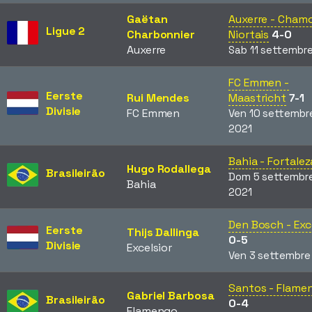
Gaëtan
Auxerre - Chamo
Ligue 2
Charbonnier
Niortais
4-0
Auxerre
Sab 11 settembr
FC Emmen -
Eerste
Rui Mendes
Maastricht
7-1
Divisie
FC Emmen
Ven 10 settembr
2021
Bahia - Fortalez
Hugo Rodallega
Brasileirão
Dom 5 settembr
Bahia
2021
Den Bosch - Exc
Eerste
Thijs Dallinga
0-5
Divisie
Excelsior
Ven 3 settembre
Santos - Flame
Gabriel Barbosa
Brasileirão
0-4
Flamengo