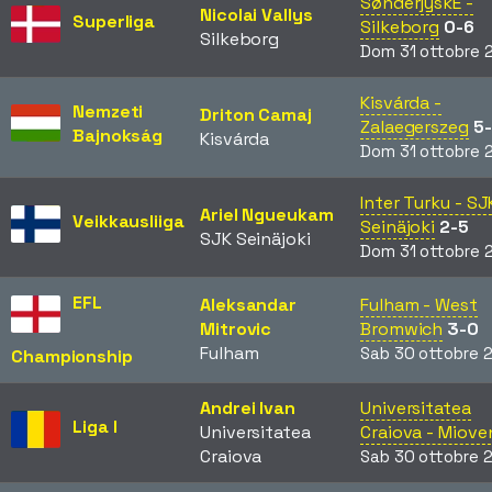
SønderjyskE -
Nicolai Vallys
Superliga
Silkeborg
0-6
Silkeborg
Dom 31 ottobre 
Kisvárda -
Nemzeti
Driton Camaj
Zalaegerszeg
5
Bajnokság
Kisvárda
Dom 31 ottobre 
Inter Turku - SJ
Ariel Ngueukam
Veikkausliiga
Seinäjoki
2-5
SJK Seinäjoki
Dom 31 ottobre 
EFL
Aleksandar
Fulham - West
Mitrovic
Bromwich
3-0
Fulham
Sab 30 ottobre 
Championship
Andrei Ivan
Universitatea
Liga I
Universitatea
Craiova - Miove
Craiova
Sab 30 ottobre 