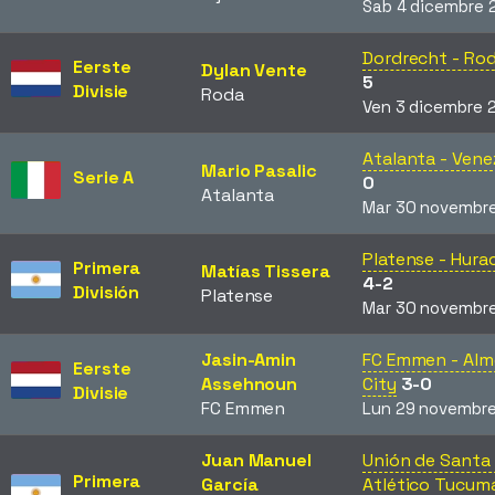
Sab 4 dicembre 
Dordrecht - Ro
Eerste
Dylan Vente
5
Divisie
Roda
Ven 3 dicembre 
Atalanta - Vene
Mario Pasalic
Serie A
0
Atalanta
Mar 30 novembre
Platense - Hura
Primera
Matías Tissera
4-2
División
Platense
Mar 30 novembre
Jasin-Amin
FC Emmen - Alm
Eerste
Assehnoun
City
3-0
Divisie
FC Emmen
Lun 29 novembre
Juan Manuel
Unión de Santa 
Primera
García
Atlético Tucum