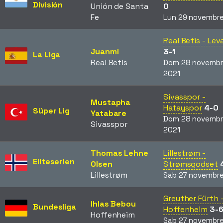
División
Unión de Santa
0
Fe
Lun 29 novembre
Real Betis - Lev
Juanmi
3-1
La Liga
Real Betis
Dom 28 novembr
2021
Sivasspor -
Mustapha
Hatayspor
4-0
Süper Lig
Yatabare
Dom 28 novembr
Sivasspor
2021
Thomas Lehne
Lillestrøm -
Eliteserien
Olsen
Strømsgodset
Lillestrøm
Sab 27 novembre
Greuther Fürth 
Ihlas Bebou
Bundesliga
Hoffenheim
3-
Hoffenheim
Sab 27 novembre