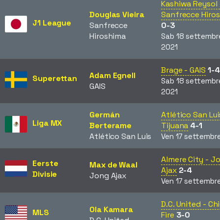
Kashiwa Reysol 
Douglas Vieira
Sanfrecce Hiro
J1 League
Sanfrecce
0-3
Hiroshima
Sab 18 settembr
2021
Brage - GAIS
1-4
Adam Egnell
Superettan
Sab 18 settembr
GAIS
2021
Germán
Atlético San Lui
Liga MX
Berterame
Tijuana
4-1
Atlético San Luis
Ven 17 settembr
Almere City - J
Eerste
Max de Waal
Ajax
2-4
Divisie
Jong Ajax
Ven 17 settembr
D.C. United - Ch
Ola Kamara
MLS
Fire
3-0