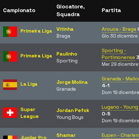
Giocatore,
Campionato
Partita
Squadra
Vitinha
Arouca - Braga
Primeira Liga
Braga
Gio 30 dicembre
Sporting -
Paulinho
Primeira Liga
Portimonense
3
Sporting
Mer 29 dicembre
Granada - Mallo
Jorge Molina
La Liga
4-1
Granada
Dom 19 dicembre
Lugano - Young
Super
Jordan Pefok
0-5
League
Young Boys
Dom 19 dicembre
Shamar
Eupen - Charler
Jupiler Pro