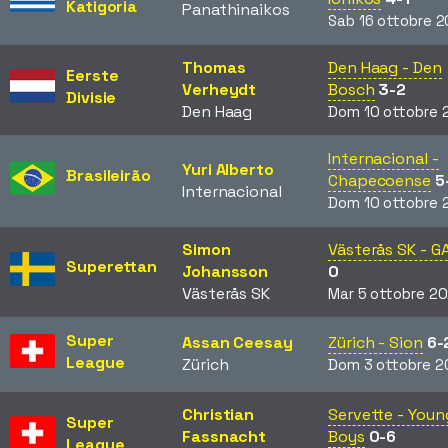
Katigoria
Panathinaikos
Sab 16 ottobre 2
Thomas
Den Haag - Den
Eerste
Verheydt
Bosch
3-2
Divisie
Den Haag
Dom 10 ottobre 
Internacional -
Yuri Alberto
Brasileirão
Chapecoense
5
Internacional
Dom 10 ottobre 
Simon
Västerås SK - G
Superettan
Johansson
0
Västerås SK
Mar 5 ottobre 20
Super
Assan Ceesay
Zürich - Sion
6-
League
Zürich
Dom 3 ottobre 2
Christian
Servette - Youn
Super
Fassnacht
Boys
0-6
League