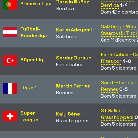
Darwin Núñez
Primeira Liga
Benfica
1-4
Benfica
Dom 12 dicembre
Salzburg - WSG
Fußball-
Karim Adeyemi
Swarovski Tirol
Bundesliga
Salzburg
Sab 11 dicembre 
Fenerbahce - Ç
Serdar Dursun
Süper Lig
Rizespor
4-0
Fenerbahce
Dom 5 dicembre
Saint-Étienne -
Martin Terrier
Ligue 1
Rennes
0-5
Rennes
Dom 5 dicembre
St Gallen -
Super
Kaly Sène
Grasshoppers
0
League
Grasshoppers
Dom 5 dicembre