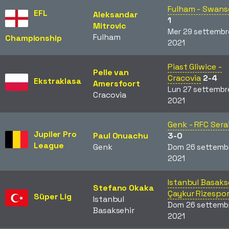
Fulham - Swans
EFL
Aleksandar
1
Mitrovic
Mer 29 settembr
Fulham
Championship
2021
Piast Gliwice -
Pelle van
Cracovia
2-4
Ekstraklasa
Amersfoort
Lun 27 settembr
Cracovia
2021
Genk - RFC Sera
Jupiler Pro
Paul Onuachu
3-0
League
Genk
Dom 26 settemb
2021
Istanbul Basakse
Stefano Okaka
Çaykur Rizespo
Süper Lig
Istanbul
Dom 26 settemb
Basaksehir
2021