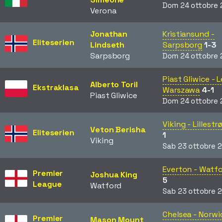
Dom 24 ottobre 
Verona
Jonathan
Kristiansund -
Eliteserien
Lindseth
Sarpsborg
1-3
Sarpsborg
Dom 24 ottobre 
Piast Gliwice - 
Alberto Toril
Ekstraklasa
Warszawa
4-1
Piast Gliwice
Dom 24 ottobre 
Viking - Lillest
Veton Berisha
Eliteserien
1
Viking
Sab 23 ottobre 
Everton - Watf
Premier
Joshua King
5
League
Watford
Sab 23 ottobre 
Chelsea - Norwi
Premier
Mason Mount