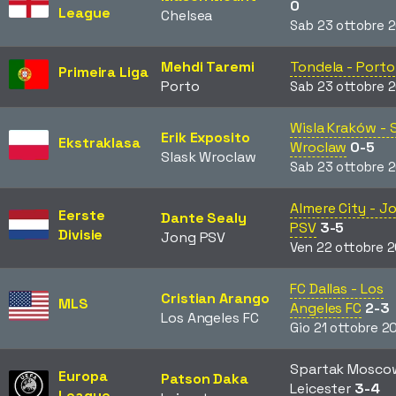
0
League
Chelsea
Sab 23 ottobre 
Mehdi Taremi
Tondela - Porto
Primeira Liga
Porto
Sab 23 ottobre 
Wisla Kraków - 
Erik Exposito
Ekstraklasa
Wroclaw
0-5
Slask Wroclaw
Sab 23 ottobre 
Almere City - J
Eerste
Dante Sealy
PSV
3-5
Divisie
Jong PSV
Ven 22 ottobre 
FC Dallas - Los
Cristian Arango
MLS
Angeles FC
2-3
Los Angeles FC
Gio 21 ottobre 2
Spartak Mosco
Europa
Patson Daka
Leicester
3-4
League