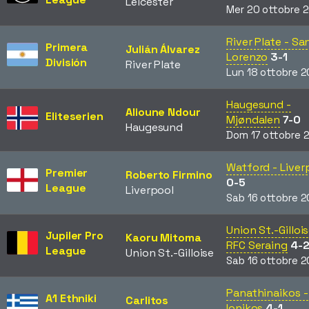
Leicester
Mer 20 ottobre 
River Plate - Sa
Primera
Julián Álvarez
Lorenzo
3-1
División
River Plate
Lun 18 ottobre 2
Haugesund -
Alioune Ndour
Eliteserien
Mjøndalen
7-0
Haugesund
Dom 17 ottobre 
Watford - Liver
Premier
Roberto Firmino
0-5
League
Liverpool
Sab 16 ottobre 2
Union St.-Gillois
Jupiler Pro
Kaoru Mitoma
RFC Seraing
4-
League
Union St.-Gilloise
Sab 16 ottobre 2
Panathinaikos -
A1 Ethniki
Carlitos
Ionikos
4-1