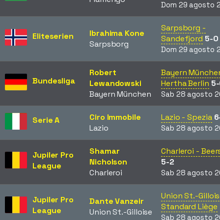
Dom 29 agosto 
Sarpsborg -
Ibrahima Kone
Eliteserien
Sandefjord
5-0
Sarpsborg
Dom 29 agosto 
Robert
Bayern München
Bundesliga
Lewandowski
Hertha Berlin
5
Bayern München
Sab 28 agosto 2
Ciro Immobile
Lazio - Spezia
6
Serie A
Lazio
Sab 28 agosto 2
Shamar
Charleroi - Bee
Jupiler Pro
Nicholson
5-2
League
Charleroi
Sab 28 agosto 2
Union St.-Gillois
Jupiler Pro
Dante Vanzeir
Standard Liège
League
Union St.-Gilloise
Sab 28 agosto 2