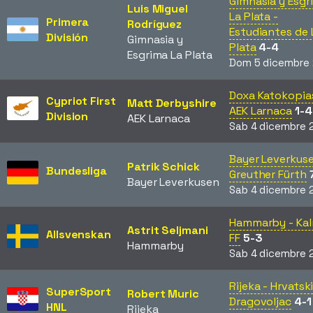
Gimnasia y Esgr
Luis Miguel
La Plata -
Primera
Rodríguez
Estudiantes de 
División
Gimnasia y
Plata
4-4
Esgrima La Plata
Dom 5 dicembre
Doxa Katokopia
Cypriot First
Matt Derbyshire
AEK Larnaca
1-4
Division
AEK Larnaca
Sab 4 dicembre 
Bayer Leverkuse
Patrik Schick
Bundesliga
Greuther Fürth
Bayer Leverkusen
Sab 4 dicembre 
Hammarby - Ka
Astrit Seljmani
Allsvenskan
FF
5-3
Hammarby
Sab 4 dicembre 
Rijeka - Hrvatsk
SuperSport
Robert Muric
Dragovoljac
4-1
HNL
Rijeka