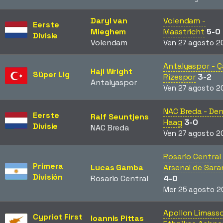
Daryl van
Volendam -
Eerste
Mieghem
Maastricht
5-0
Divisie
Volendam
Ven 27 agosto 2
Antalyaspor - Ç
Haji Wright
Süper Lig
Rizespor
3-2
Antalyaspor
Ven 27 agosto 2
NAC Breda - De
Eerste
Ralf Seuntjens
Haag
3-0
Divisie
NAC Breda
Ven 27 agosto 2
Rosario Central 
Primera
Lucas Gamba
Arsenal de Sara
División
Rosario Central
4-0
Mer 25 agosto 2
Apollon Limasso
Cypriot First
Ioannis Pittas