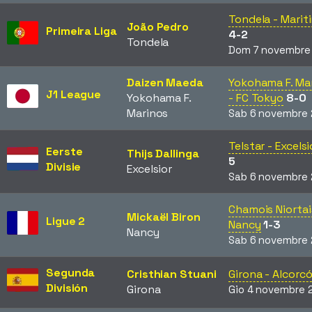
Tondela - Marit
João Pedro
Primeira Liga
4-2
Tondela
Dom 7 novembre
Daizen Maeda
Yokohama F. Ma
J1 League
Yokohama F.
- FC Tokyo
8-0
Marinos
Sab 6 novembre 
Telstar - Excelsi
Eerste
Thijs Dallinga
5
Divisie
Excelsior
Sab 6 novembre 
Chamois Niortai
Mickaël Biron
Ligue 2
Nancy
1-3
Nancy
Sab 6 novembre 
Segunda
Cristhian Stuani
Girona - Alcorc
División
Girona
Gio 4 novembre 