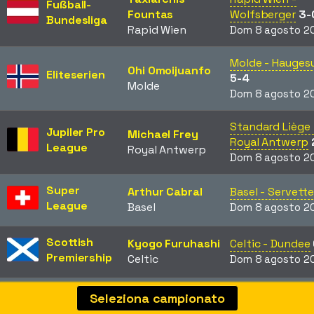
Fußball-
Fountas
Wolfsberger
3-
Bundesliga
Rapid Wien
Dom 8 agosto 2
Molde - Hauges
Ohi Omoijuanfo
Eliteserien
5-4
Molde
Dom 8 agosto 2
Standard Liège 
Jupiler Pro
Michael Frey
Royal Antwerp
League
Royal Antwerp
Dom 8 agosto 2
Super
Arthur Cabral
Basel - Servette
League
Basel
Dom 8 agosto 2
Scottish
Kyogo Furuhashi
Celtic - Dundee
Premiership
Celtic
Dom 8 agosto 2
Flamengo -
Seleziona campionato
Yuri Alberto
Brasileirão
Internacional
0