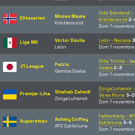
Odd Grenland -
Moses Mawa
Eliteserien
Kristiansund
2-
Kristiansund
Dom 7 novembre
Víctor Dávila
León - Necaxa
3
Liga MX
León
Dom 7 novembre
Oita Trinita - 
Patric
J1 League
Osaka
2-3
Gamba Osaka
Dom 7 novembre
Zorya Luhansk -
Shahab Zahedi
Premjer-Liha
Veres Rivne
3-0
Zorya Luhansk
Dom 7 novembre
Falkenberg - AF
Ashley Coffey
Superettan
Eskilstuna
3-4
AFC Eskilstuna
Dom 7 novembre