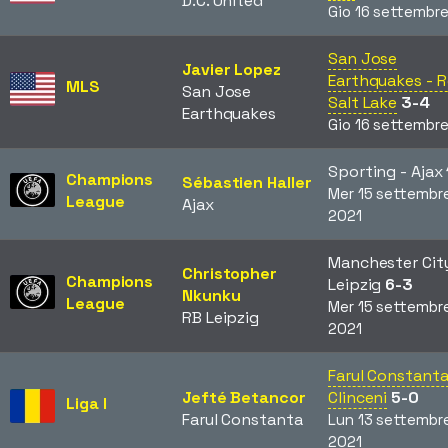
D.C. United
Gio 16 settembr
San Jose
Javier Lopez
Earthquakes - R
MLS
San Jose
Salt Lake
3-4
Earthquakes
Gio 16 settembr
Sporting - Ajax
Champions
Sébastien Haller
Mer 15 settembr
League
Ajax
2021
Manchester City
Christopher
Champions
Leipzig
6-3
Nkunku
League
Mer 15 settembr
RB Leipzig
2021
Farul Constanta
Jefté Betancor
Clinceni
5-0
Liga I
Farul Constanta
Lun 13 settembr
2021