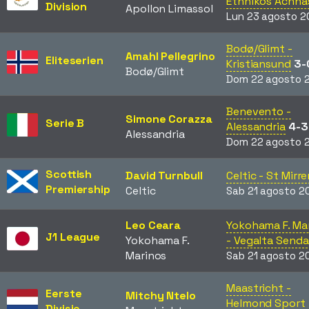
Ethnikos Achna
Division
Apollon Limassol
Lun 23 agosto 2
Bodø/Glimt -
Amahl Pellegrino
Eliteserien
Kristiansund
3-
Bodø/Glimt
Dom 22 agosto 
Benevento -
Simone Corazza
Serie B
Alessandria
4-3
Alessandria
Dom 22 agosto 
Scottish
David Turnbull
Celtic - St Mirr
Premiership
Celtic
Sab 21 agosto 2
Leo Ceara
Yokohama F. Ma
J1 League
Yokohama F.
- Vegalta Senda
Marinos
Sab 21 agosto 2
Maastricht -
Eerste
Mitchy Ntelo
Helmond Sport
Divisie