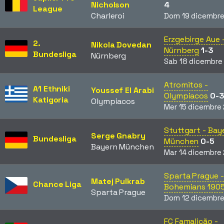
Nicholson
4
League
Charleroi
Dom 19 dicembre
Erzgebirge Aue 
2.
Nikola Dovedan
Nürnberg
1-3
Bundesliga
Nürnberg
Sab 18 dicembre
Atromitos -
A1 Ethniki
Youssef El Arabi
Olympiacos
0-
Katigoria
Olympiacos
Mer 15 dicembre
Stuttgart - Bay
Serge Gnabry
Bundesliga
München
0-5
Bayern München
Mar 14 dicembre
Sparta Prague -
Matej Pulkrab
Chance Liga
Bohemians 190
Sparta Prague
Dom 12 dicembre
FC Famalicão -