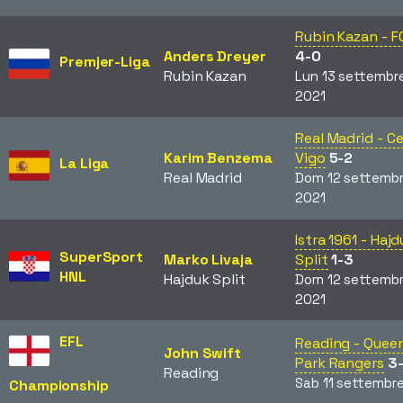
Rubin Kazan - FC
Anders Dreyer
4-0
Premjer-Liga
Rubin Kazan
Lun 13 settembr
2021
Real Madrid - Ce
Karim Benzema
Vigo
5-2
La Liga
Real Madrid
Dom 12 settemb
2021
Istra 1961 - Hajd
SuperSport
Marko Livaja
Split
1-3
HNL
Hajduk Split
Dom 12 settemb
2021
EFL
Reading - Quee
John Swift
Park Rangers
3
Reading
Sab 11 settembr
Championship