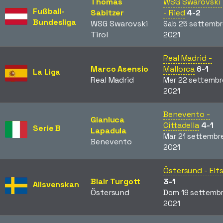
Thomas
WSG Swarovski 
Fußball-
Sabitzer
- Ried
4-2
Bundesliga
WSG Swarovski
Sab 25 settembr
Tirol
2021
Real Madrid -
Marco Asensio
Mallorca
6-1
La Liga
Real Madrid
Mer 22 settembr
2021
Benevento -
Gianluca
Cittadella
4-1
Serie B
Lapadula
Mar 21 settembr
Benevento
2021
Östersund - Elf
Blair Turgott
3-1
Allsvenskan
Östersund
Dom 19 settemb
2021