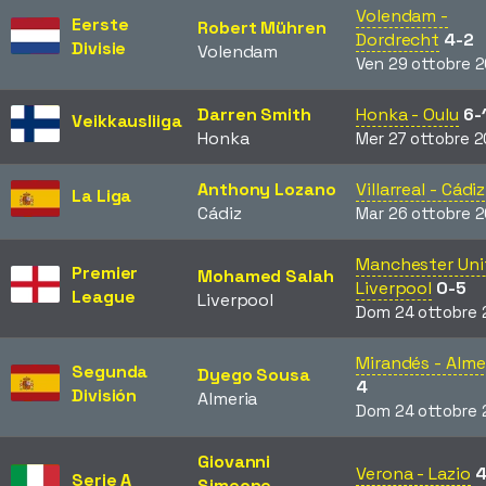
Volendam -
Eerste
Robert Mühren
Dordrecht
4-2
Divisie
Volendam
Ven 29 ottobre 
Darren Smith
Honka - Oulu
6-
Veikkausliiga
Honka
Mer 27 ottobre 2
Anthony Lozano
Villarreal - Cádiz
La Liga
Cádiz
Mar 26 ottobre 
Manchester Uni
Premier
Mohamed Salah
Liverpool
0-5
League
Liverpool
Dom 24 ottobre 
Mirandés - Alme
Segunda
Dyego Sousa
4
División
Almeria
Dom 24 ottobre 
Giovanni
Verona - Lazio
4
Serie A
Simeone