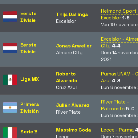
Helmond Sport 
Eerste
Thijs Dallinga
Excelsior
1-5
Divisie
Excelsior
Ven 19 novembre
Excelsior - Alme
Eerste
Jonas Arweiler
City
4-4
Divisie
Almere City
Dom 14 novembr
2021
Roberto
Pumas UNAM - C
Liga MX
Alvarado
Azul
4-3
Cruz Azul
Lun 8 novembre 
River Plate -
Primera
Julián Álvarez
Patronato
5-0
División
River Plate
Lun 8 novembre 
Massimo Coda
Lecce - Parma
4
Serie B
Lecce
Dom 7 novembre