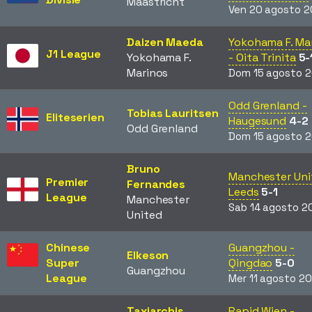
Maastricht
Ven 20 agosto 2
Daizen Maeda
Yokohama F. Ma
J1 League
Yokohama F.
- Oita Trinita
5-
Marinos
Dom 15 agosto 2
Odd Grenland -
Tobias Lauritsen
Eliteserien
Haugesund
4-2
Odd Grenland
Dom 15 agosto 2
Bruno
Manchester Uni
Premier
Fernandes
Leeds
5-1
League
Manchester
Sab 14 agosto 2
United
Chinese
Guangzhou -
Elkeson
Super
Qingdao
5-0
Guangzhou
League
Mer 11 agosto 20
Taxiarchis
Rapid Wien -