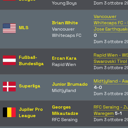
Young Boys
Dom 3 ottobre 2
Vancouver
Brian White
Whitecaps FC -
MLS
Vancouver
Jose Earthquak
Whitecaps FC
0
Dom 3 ottobre 2
Rapid Wien - W
Fußball-
Ercan Kara
Swarovski Tirol
Bundesliga
Rapid Wien
Dom 3 ottobre 2
Midtjylland - Aa
Junior Brumado
Superliga
4-0
Midtjylland
Dom 3 ottobre 2
Georges
RFC Seraing - Zu
Jupiler Pro
Mikautadze
Waregem
5-1
League
RFC Seraing
Dom 3 ottobre 2