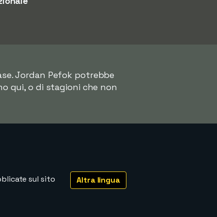
zionale
base. Jordan Pefok potrebbe
mo qui, o di stagioni che non
licate sul sito
Altra lingua