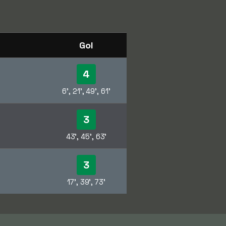
Gol
4
6', 21', 49', 61'
3
43', 45', 63'
3
17', 39', 73'