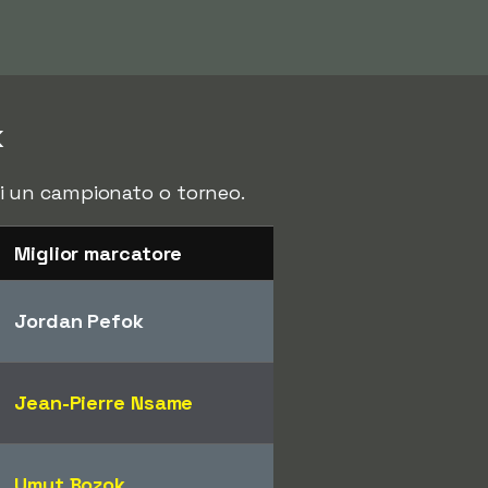
k
 di un campionato o torneo.
Miglior marcatore
Jordan Pefok
Jean-Pierre Nsame
Umut Bozok