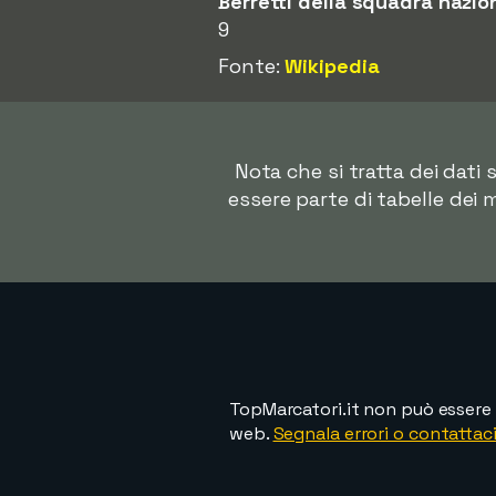
Berretti della squadra nazio
9
Fonte:
Wikipedia
Nota che si tratta dei dat
essere parte di tabelle dei 
TopMarcatori.it non può essere 
web.
Segnala errori o contattaci