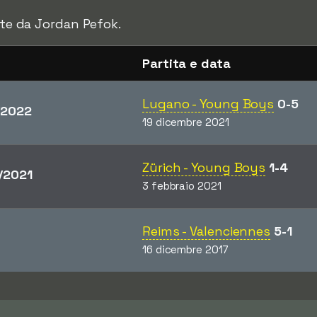
ate da Jordan Pefok.
Partita e data
Lugano - Young Boys
0-5
/2022
19 dicembre 2021
Zürich - Young Boys
1-4
/2021
3 febbraio 2021
Reims - Valenciennes
5-1
16 dicembre 2017