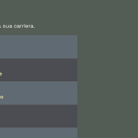
sua carriera.
e
ro