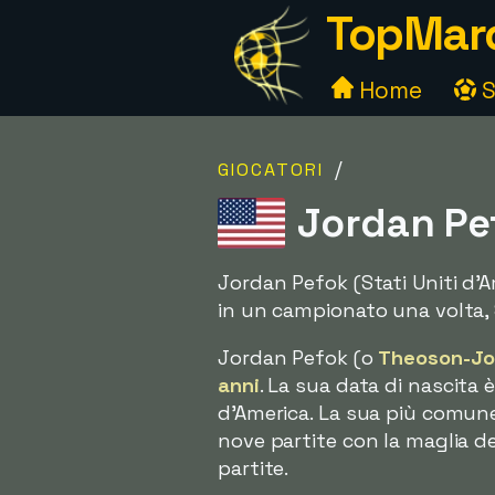
TopMarc
Home
S
/
GIOCATORI
Jordan Pef
Jordan Pefok (Stati Uniti d'A
in un campionato una volta,
Jordan Pefok (o
Theoson-Jo
anni
. La sua data di nascita è
d'America. La sua più comune
nove partite con la maglia d
partite.