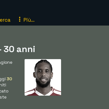
erca
Più...
- 30 anni
tagione
ggi
30
niti
cato
este