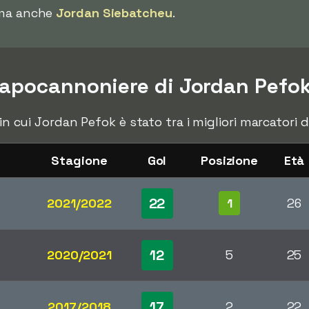
ama anche
Jordan Siebatcheu
.
apocannoniere di Jordan Pefo
e in cui Jordan Pefok è stato tra i migliori marcatori
Stagione
Gol
Posizione
Età
22
2021/2022
1
26
12
2020/2021
5
25
17
2017/2018
2
22