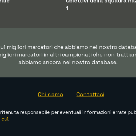
nale
Obiettivi della squadra na
1
i sui migliori marcatori che abbiamo nel nostro data
migliori marcatori in altri campionati che non trattia
abbiamo ancora nel nostro database.
Chi siamo
Contattaci
ritenuta responsabile per eventuali informazioni errate pubb
 qui
.