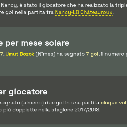
l Nancy, è stato il giocatore che ha realizzato la tripl
re gol nella partita tra
Nancy-LB Châteauroux
.
 per mese solare
17
,
Umut Bozok
(Nîmes) ha segnato
7 gol
, il numero
er giocatore
segnato (almeno) due gol in una partita
cinque vol
o più doppiette nella stagione 2017/2018.