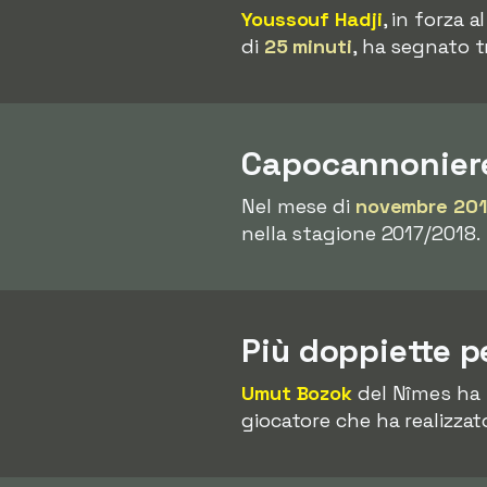
Youssouf Hadji
, in forza a
di
25 minuti
, ha segnato t
Capocannoniere
Nel mese di
novembre 20
nella stagione 2017/2018.
Più doppiette p
Umut Bozok
del Nîmes ha 
giocatore che ha realizzat