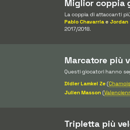
Miglior coppia 
La coppia di attaccanti più
Pablo Chavarria
e
Jordan
2017/2018.
Marcatore più 
Questi giocatori hanno se
Didier Lamkel Ze
(
Chamois
Julien Masson
(
Valencien
Tripletta più ve