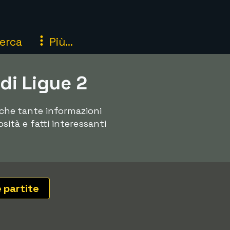
erca
Più...
di Ligue 2
anche tante informazioni
osità e fatti interessanti
e partite