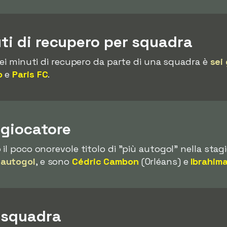
uti di recupero per squadra
nei minuti di recupero da parte di una squadra è
sei 
o
e
Paris FC
.
 giocatore
il poco onorevole titolo di "più autogol" nella stag
 autogol
, e sono
Cédric Cambon
(Orléans) e
Ibrahim
r squadra