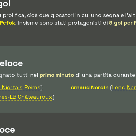
gol
 prolifica, cioè due giocatori in cui uno segna e l'alt
 Pefok
. Insieme sono stati protagonisti di
9 gol per 
veloce
gnato tutti nel
primo minuto
di una partita durante 
 Niortais
-Reims
)
Arnaud Nordin
(
Lens-
Na
nes
-LB Châteauroux
)
loce