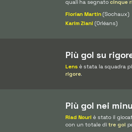
quali ha segnato
cinque r
Florian Martin
(Sochaux)
Karim Ziani
(Orléans)
Più gol su rigo
Lens
è stata la squadra pi
rigore
.
Più gol nei min
Riad Nouri
è stato il gioc
con un totale di
tre gol
pe