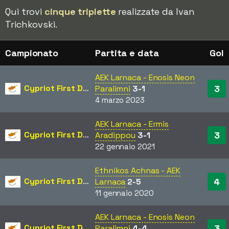
Qui trovi
cinque triplette
realizzate da Ivan
Trichkovski.
Campionato
Partita e data
Gol
AEK Larnaca - Enosis Neon
Cypriot First Division
3
Paralimni
3-1
4 marzo 2023
AEK Larnaca - Ermis
Cypriot First Division
3
Aradippou
3-1
22 gennaio 2021
Ethnikos Achnas - AEK
Cypriot First Division
4
Larnaca
2-5
11 gennaio 2020
AEK Larnaca - Enosis Neon
Cypriot First Division
3
Paralimni
4-4