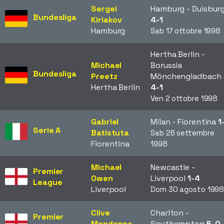
Sergei
Hamburg - Duisbur
Bundesliga
Kiriakov
4-1
Hamburg
Sab 17 ottobre 1998
Hertha Berlin -
Michael
Borussia
Bundesliga
Preetz
Mönchengladbach
Hertha Berlin
4-1
Ven 2 ottobre 1998
Gabriel
Milan - Fiorentina
1
Serie A
Batistuta
Sab 26 settembre
Fiorentina
1998
Michael
Newcastle -
Premier
Owen
Liverpool
1-4
League
Liverpool
Dom 30 agosto 199
Clive
Charlton -
Premier
Mendonca
Southampton
5-0