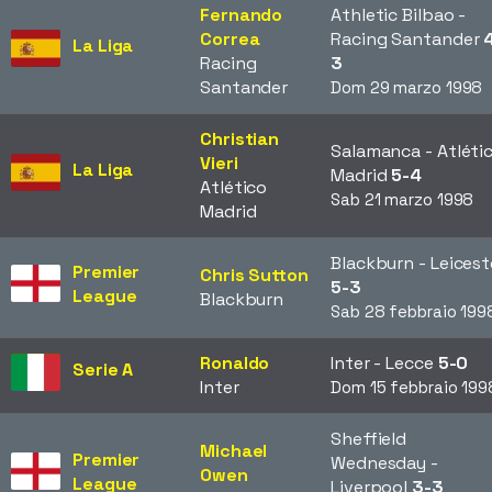
Fernando
Athletic Bilbao -
Correa
Racing Santander
La Liga
Racing
3
Santander
Dom 29 marzo 1998
Christian
Salamanca - Atléti
Vieri
La Liga
Madrid
5-4
Atlético
Sab 21 marzo 1998
Madrid
Blackburn - Leicest
Premier
Chris Sutton
5-3
League
Blackburn
Sab 28 febbraio 199
Ronaldo
Inter - Lecce
5-0
Serie A
Inter
Dom 15 febbraio 199
Sheffield
Michael
Premier
Wednesday -
Owen
League
Liverpool
3-3