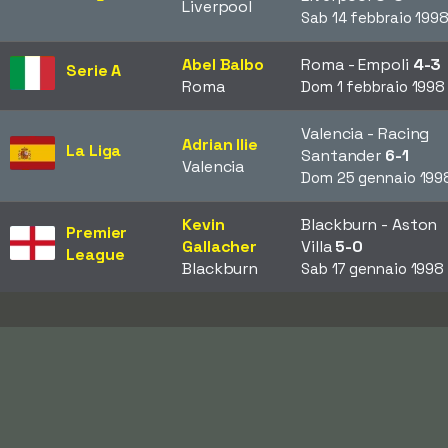
Liverpool
Sab 14 febbraio 199
Abel Balbo
Roma - Empoli
4-3
Serie A
Roma
Dom 1 febbraio 1998
Valencia - Racing
Adrian Ilie
La Liga
Santander
6-1
Valencia
Dom 25 gennaio 199
Kevin
Blackburn - Aston
Premier
Gallacher
Villa
5-0
League
Blackburn
Sab 17 gennaio 1998