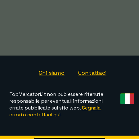
Chi siamo
Contattaci
TopMarcatori.it non può essere ritenuta
responsabile per eventuali informazioni
errate pubblicate sul sito web.
Segnala
errori o contattaci qui
.