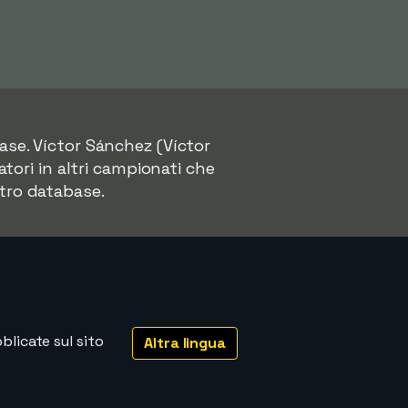
ase. Víctor Sánchez (Víctor
tori in altri campionati che
tro database.
licate sul sito
Altra lingua