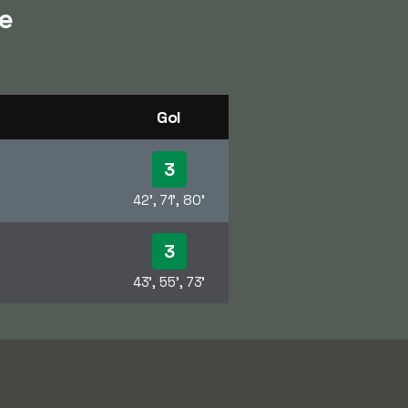
te
Gol
3
42', 71', 80'
3
43', 55', 73'