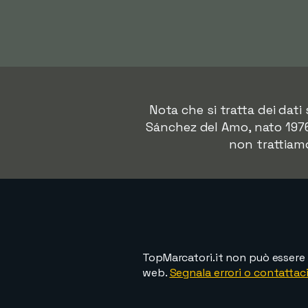
Nota che si tratta dei dat
Sánchez del Amo, nato 1976)
non trattiam
TopMarcatori.it non può essere 
web.
Segnala errori o contattaci