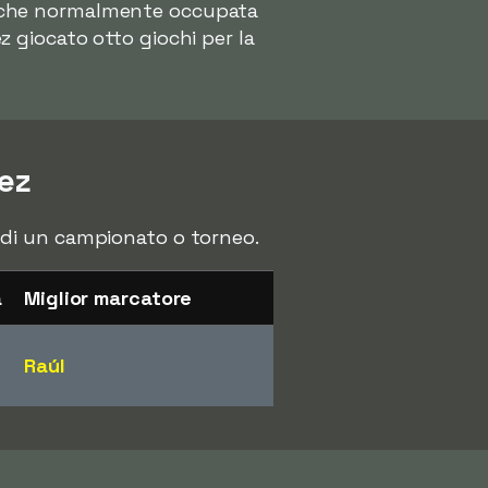
one che normalmente occupata
 giocato otto giochi per la
.
ez
ri di un campionato o torneo.
à
Miglior marcatore
Raúl