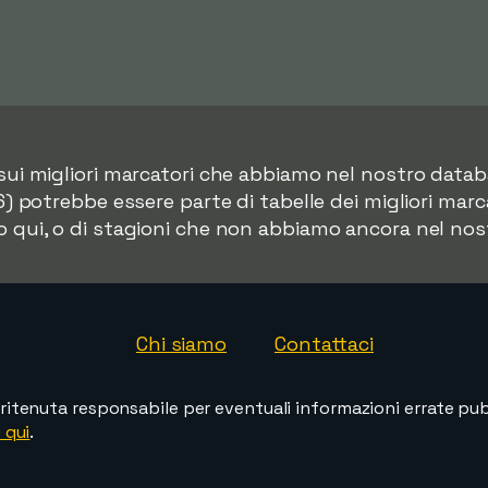
i sui migliori marcatori che abbiamo nel nostro datab
 potrebbe essere parte di tabelle dei migliori marca
o qui, o di stagioni che non abbiamo ancora nel nos
Chi siamo
Contattaci
ritenuta responsabile per eventuali informazioni errate pubb
 qui
.