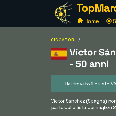
TopMarc
Home
S
/
GIOCATORI
Víctor Sá
- 50 anni
Hai trovato il giusto 
Víctor Sánchez (Spagna) non 
parte della lista dei migliori