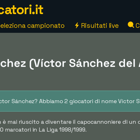
atori.it
eleziona campionato
Risultati live
C
nchez (Víctor Sánchez del
Víctor Sánchez? Abbiamo 2 giocatori di nome Víctor 
è mai riuscito a diventare il capocannoniere di un
 20 marcatori in La Liga 1998/1999.