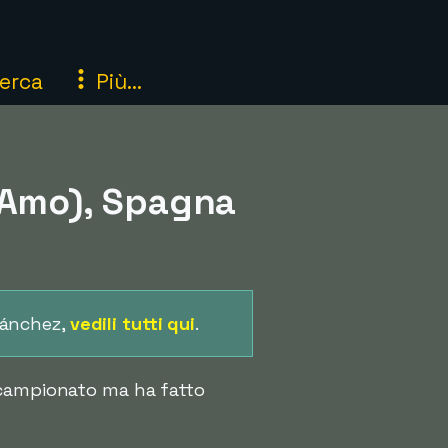
erca
Più...
 Amo), Spagna
Sánchez,
vedili tutti qui
.
 campionato ma ha fatto