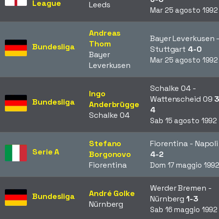
League
Leeds
Mar 25 agosto 1992
Andreas
Bayer Leverkusen 
Thom
Bundesliga
Stuttgart
4-0
Bayer
Mar 25 agosto 1992
Leverkusen
Schalke 04 -
Ingo
Wattenscheid 09
3
Bundesliga
Anderbrügge
4
Schalke 04
Sab 15 agosto 1992
Stefano
Fiorentina - Napoli
Serie A
Borgonovo
4-2
Fiorentina
Dom 17 maggio 199
Werder Bremen -
André Golke
Bundesliga
Nürnberg
1-3
Nürnberg
Sab 16 maggio 1992