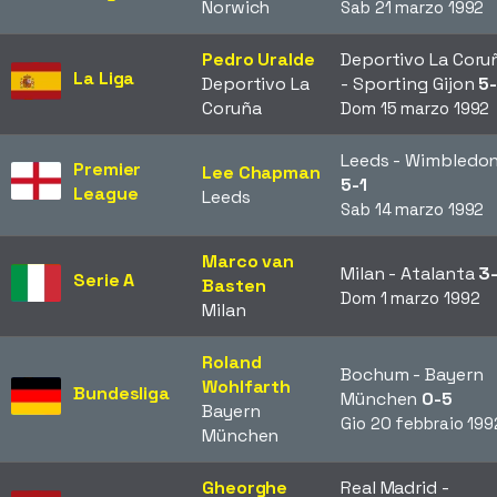
Norwich
Sab 21 marzo 1992
Pedro Uralde
Deportivo La Coru
La Liga
Deportivo La
- Sporting Gijon
5
Coruña
Dom 15 marzo 1992
Leeds - Wimbledo
Premier
Lee Chapman
5-1
League
Leeds
Sab 14 marzo 1992
Marco van
Milan - Atalanta
3-
Serie A
Basten
Dom 1 marzo 1992
Milan
Roland
Bochum - Bayern
Wohlfarth
Bundesliga
München
0-5
Bayern
Gio 20 febbraio 199
München
Gheorghe
Real Madrid -