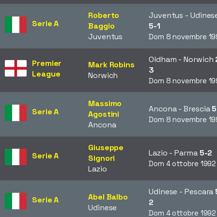
Roberto
Juventus - Udines
Serie A
Baggio
5-1
Juventus
Dom 8 novembre 19
Oldham - Norwich
Premier
Mark Robins
3
League
Norwich
Dom 8 novembre 19
Massimo
Ancona - Brescia
5
Serie A
Agostini
Dom 8 novembre 19
Ancona
Giuseppe
Lazio - Parma
5-2
Serie A
Signori
Dom 4 ottobre 1992
Lazio
Udinese - Pescara
Abel Balbo
Serie A
2
Udinese
Dom 4 ottobre 1992