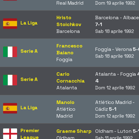
Real Madrid
Dom 19 aprile 1992
Hristo
Barcelona - Albac
La Liga
Stoichkov
7-1
Barcelona
Sab 18 aprile 1992
Francesco
Foggia - Verona
5-
Serie A
Baiano
Sab 18 aprile 1992
Foggia
Carlo
Atalanta - Foggia
Serie A
Cornacchia
4
Atalanta
Dom 12 aprile 1992
Manolo
Atlético Madrid -
La Liga
Atlético
Cádiz
5-1
Madrid
Dom 12 aprile 1992
Premier
Graeme Sharp
Oldham - Luton
5-
League
Oldham
Sab 11 aprile 1992