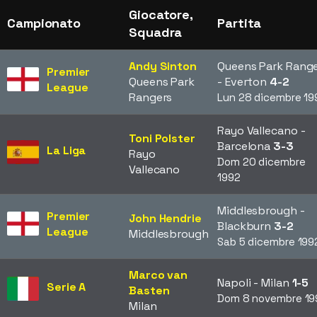
Giocatore,
Campionato
Partita
Squadra
Andy Sinton
Queens Park Rang
Premier
Queens Park
- Everton
4-2
League
Rangers
Lun 28 dicembre 19
Rayo Vallecano -
Toni Polster
Barcelona
3-3
La Liga
Rayo
Dom 20 dicembre
Vallecano
1992
Middlesbrough -
Premier
John Hendrie
Blackburn
3-2
League
Middlesbrough
Sab 5 dicembre 199
Marco van
Napoli - Milan
1-5
Serie A
Basten
Dom 8 novembre 19
Milan