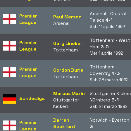
Arsenal - Crystal
Premier
Paul Merson
Palace
4-1
League
Arsenal
Sab 11 aprile 1992
Tottenham - West
Premier
Gary Lineker
Ham
3-0
League
Tottenham
Mer 1 aprile 1992
Tottenham -
Premier
Gordon Durie
Coventry
4-3
League
Tottenham
Sab 28 marzo 1992
Marcus Marin
Stuttgarter Kicker
Bundesliga
Stuttgarter
Nürnberg
3-1
Kickers
Sab 21 marzo 1992
Darren
Norwich - Everton
Premier
Beckford
3
League