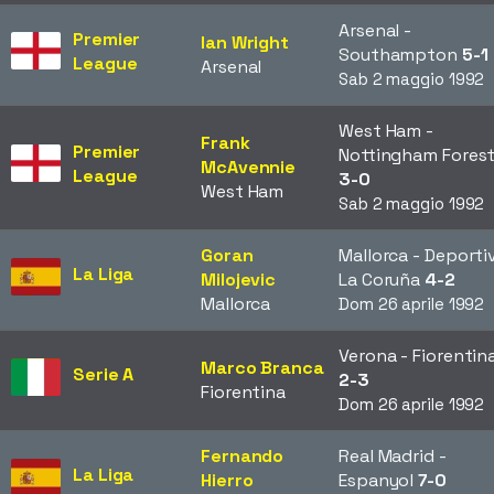
Arsenal -
Premier
Ian Wright
Southampton
5-1
League
Arsenal
Sab 2 maggio 1992
West Ham -
Frank
Premier
Nottingham Fores
McAvennie
League
3-0
West Ham
Sab 2 maggio 1992
Goran
Mallorca - Deporti
La Liga
Milojevic
La Coruña
4-2
Mallorca
Dom 26 aprile 1992
Verona - Fiorentin
Marco Branca
Serie A
2-3
Fiorentina
Dom 26 aprile 1992
Fernando
Real Madrid -
La Liga
Hierro
Espanyol
7-0