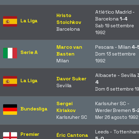
Atlético Madrid -
Hristo
Barcelona
1-4
La Liga
Stoichkov
Sab 19 settembre
Barcelona
1992
Marco van
Pescara - Milan
4-
Serie A
Basten
Dom 13 settembre
Milan
1992
Albacete - Sevilla
Davor Suker
La Liga
4
Sevilla
Dom 6 settembre 1
Sergei
Karlsruher SC -
Bundesliga
Kiriakov
Werder Bremen
5-
Karlsruher SC
Mer 26 agosto 1992
Leeds - Tottenha
Premier
Éric Cantona
5-0