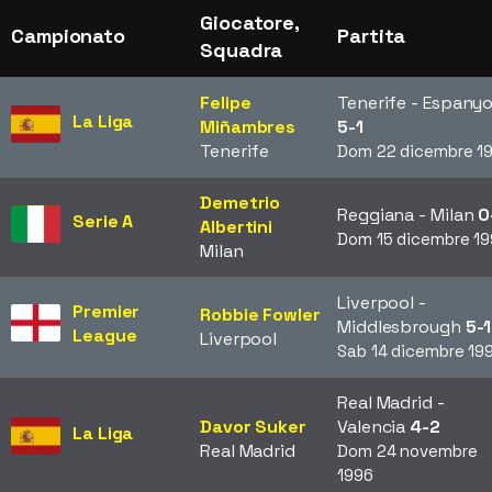
Giocatore,
Campionato
Partita
Squadra
Felipe
Tenerife - Espanyo
La Liga
Miñambres
5-1
Tenerife
Dom 22 dicembre 1
Demetrio
Reggiana - Milan
0
Serie A
Albertini
Dom 15 dicembre 1
Milan
Liverpool -
Premier
Robbie Fowler
Middlesbrough
5-1
League
Liverpool
Sab 14 dicembre 19
Real Madrid -
Davor Suker
Valencia
4-2
La Liga
Real Madrid
Dom 24 novembre
1996