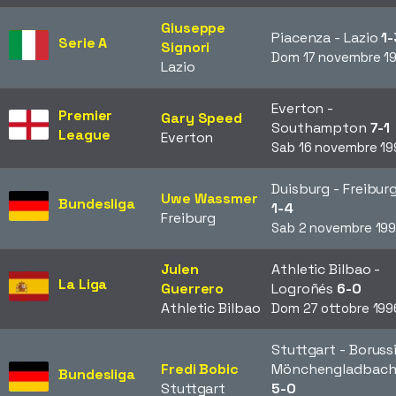
Giuseppe
Piacenza - Lazio
1-
Serie A
Signori
Dom 17 novembre 1
Lazio
Everton -
Premier
Gary Speed
Southampton
7-1
League
Everton
Sab 16 novembre 19
Duisburg - Freibur
Uwe Wassmer
Bundesliga
1-4
Freiburg
Sab 2 novembre 19
Julen
Athletic Bilbao -
La Liga
Guerrero
Logroñés
6-0
Athletic Bilbao
Dom 27 ottobre 199
Stuttgart - Boruss
Fredi Bobic
Mönchengladbac
Bundesliga
Stuttgart
5-0