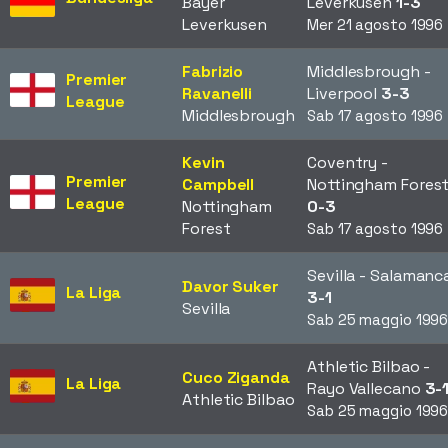
Bayer
Leverkusen
1-3
Leverkusen
Mer 21 agosto 1996
Fabrizio
Middlesbrough -
Premier
Ravanelli
Liverpool
3-3
League
Middlesbrough
Sab 17 agosto 1996
Kevin
Coventry -
Premier
Campbell
Nottingham Fores
League
Nottingham
0-3
Forest
Sab 17 agosto 1996
Sevilla - Salamanc
Davor Suker
La Liga
3-1
Sevilla
Sab 25 maggio 199
Athletic Bilbao -
Cuco Ziganda
La Liga
Rayo Vallecano
3-
Athletic Bilbao
Sab 25 maggio 199