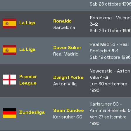
Sab 26 ottobre 199
Barcelona - Valenc
Ronaldo
La Liga
3-2
Barcelona
Sab 26 ottobre 199
Real Madrid - Real
Davor Suker
La Liga
Sociedad
6-1
Real Madrid
Sab 19 ottobre 1996
Newcastle - Aston
Premier
Dwight Yorke
Villa
4-3
League
Aston Villa
Lun 30 settembre
1996
Karlsruher SC -
Sean Dundee
Arminia Bielefeld
5
Bundesliga
Karlsruher SC
Ven 27 settembre
1996