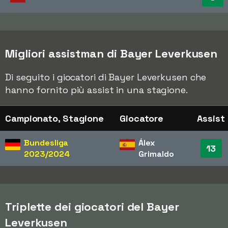
Migliori assistman di Bayer Leverkusen
Di seguito i giocatori di Bayer Leverkusen che
hanno fornito più assist in una stagione.
Campionato, Stagione
Giocatore
Assist
Bundesliga
Álex
13
2023/2024
Grimaldo
Triplette dei giocatori del Bayer
Leverkusen