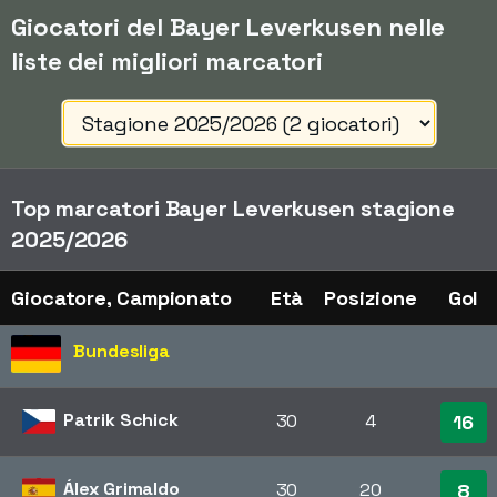
Giocatori del Bayer Leverkusen nelle
liste dei migliori marcatori
Top marcatori Bayer Leverkusen stagione
2025/2026
Giocatore, Campionato
Età
Posizione
Gol
Bundesliga
Patrik Schick
30
4
16
Álex Grimaldo
30
20
8