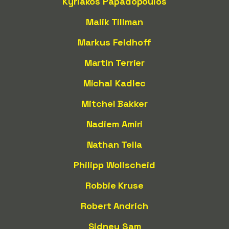
Kyriakos Papadopoulos
Malik Tillman
Markus Feldhoff
Martin Terrier
Michal Kadlec
Mitchel Bakker
Nadiem Amiri
Nathan Tella
Philipp Wollscheid
Robbie Kruse
Robert Andrich
Sidney Sam