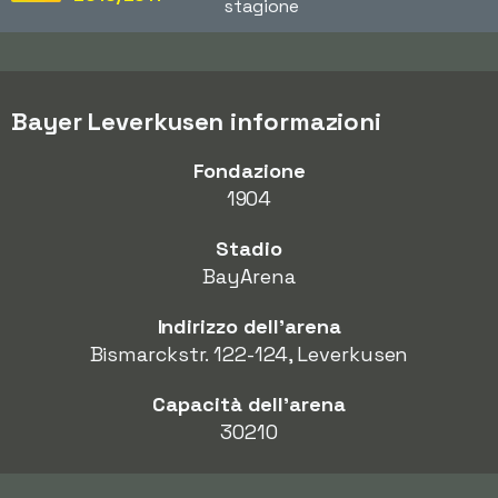
stagione
Bayer Leverkusen informazioni
Fondazione
1904
Stadio
BayArena
Indirizzo dell'arena
Bismarckstr. 122-124, Leverkusen
Capacità dell'arena
30210