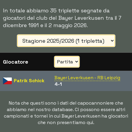
In totale abbiamo 35 triplette segnate da
giocatori del club del Bayer Leverkusen tra il 7
dicembre 1991 e il 2 maggio 2026.
Giocatore
Bayer Leverkusen - RB Leipzig
Patrik Schick
4-1
Nota che questi sono i dati del capocannoniere che
abbiamo nel nostro database. Ci possono essere altri
campionati e tornei in cui Bayer Leverkusen ha giocatori
che non presentiamo qui.