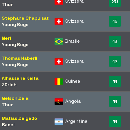
Svizzera
20
Thun
Stéphane Chapuisat
Svizzera
15
Young Boys
Neri
Brasile
13
Young Boys
Thomas Häberli
Svizzera
12
Young Boys
Alhassane Keita
Guinea
11
Zürich
Gelson Dala
Angola
11
Thun
Matias Delgado
Argentina
11
Basel