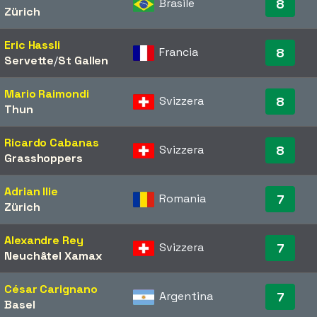
Brasile
8
Zürich
Eric Hassli
Francia
8
Servette
/​
St Gallen
Mario Raimondi
Svizzera
8
Thun
Ricardo Cabanas
Svizzera
8
Grasshoppers
Adrian Ilie
Romania
7
Zürich
Alexandre Rey
Svizzera
7
Neuchâtel Xamax
César Carignano
Argentina
7
Basel