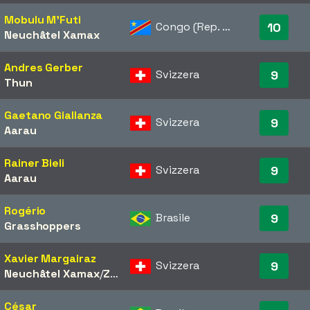
Mobulu M'Futi
Congo (Rep. Dem.)
10
Neuchâtel Xamax
Andres Gerber
Svizzera
9
Thun
Gaetano Giallanza
Svizzera
9
Aarau
Rainer Bieli
Svizzera
9
Aarau
Rogério
Brasile
9
Grasshoppers
Xavier Margairaz
Svizzera
9
Neuchâtel Xamax
/​
Zürich
César