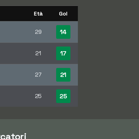
Età
Gol
14
29
17
21
21
27
25
25
rcatori