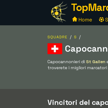
TopMarc
Home
S
/
/
SQUADRE
S
Capocanno
Capocannonieri di
St Gallen
e
troverete i migliori marcatori
Vincitori del cap