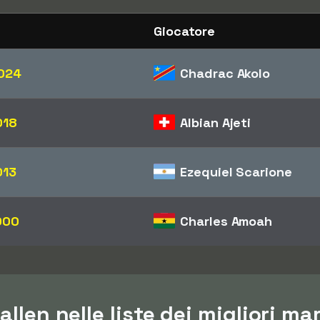
Giocatore
024
Chadrac Akolo
018
Albian Ajeti
013
Ezequiel Scarione
000
Charles Amoah
allen nelle liste dei migliori ma