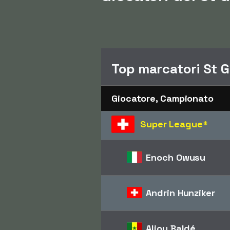
Top marcatori St 
Giocatore, Campionato
Super League
*
Enoch Owusu
Andrin Hunziker
Aliou Baldé