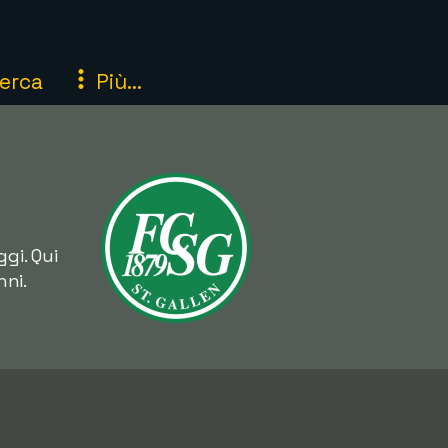
erca
Più...
gi. Qui
nni.