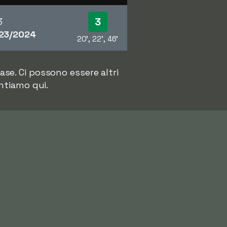
3
3
23/2024
20', 22', 46'
se. Ci possono essere altri
entiamo qui.