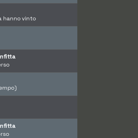
ma hanno vinto
nfitta
erso
tempo)
nfitta
erso