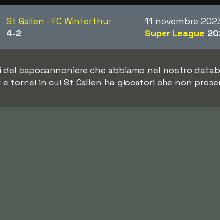
St Gallen - FC Winterthur
11 novembre 202
4-2
Super League
20
i del capocannoniere che abbiamo nel nostro databa
e tornei in cui St Gallen ha giocatori che non pres