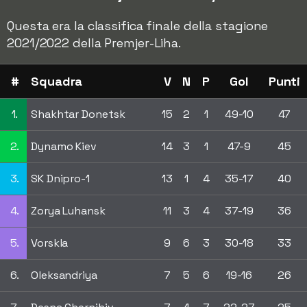
Questa era la classifica finale della stagione
2021/2022 della Premjer-Liha.
#
Squadra
V
N
P
Gol
Punti
1.
Shakhtar Donetsk
15
2
1
49-10
47
2.
Dynamo Kiev
14
3
1
47-9
45
3.
SK Dnipro-1
13
1
4
35-17
40
4.
Zorya Luhansk
11
3
4
37-19
36
5.
Vorskla
9
6
3
30-18
33
6.
Oleksandriya
7
5
6
19-16
26