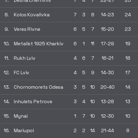
7.
Desna Chernihiv
7
4
7
22-27
25
8.
Kolos Kovalivka
7
3
8
14-23
24
9.
Veres Rivne
6
5
7
15-20
23
10.
Metalist 1925 Kharkiv
6
1
11
17-29
19
11.
Rukh Lviv
4
6
7
16-21
18
12.
FC Lviv
4
5
9
14-30
17
13.
Chornomorets Odesa
3
5
10
20-40
14
14.
Inhulets Petrove
3
4
10
13-28
13
15.
Mynai
1
7
10
12-30
10
16.
Mariupol
2
2
14
21-44
8