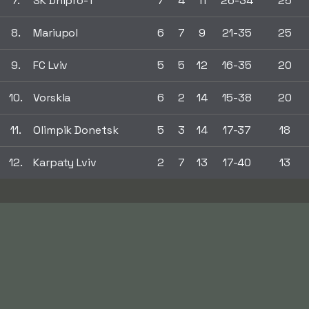
7.
SK Dnipro-1
7
4
11
26-34
25
8.
Mariupol
6
7
9
21-35
25
9.
FC Lviv
5
5
12
16-35
20
10.
Vorskla
6
2
14
15-38
20
11.
Olimpik Donetsk
5
3
14
17-37
18
12.
Karpaty Lviv
2
7
13
17-40
13