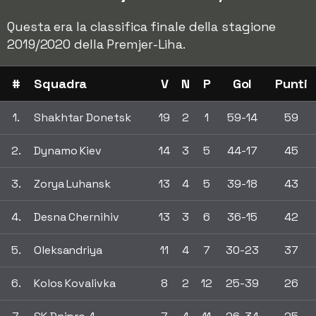
Questa era la classifica finale della stagione
2019/2020 della Premjer-Liha.
#
Squadra
V
N
P
Gol
Punti
1.
Shakhtar Donetsk
19
2
1
59-14
59
2.
Dynamo Kiev
14
3
5
44-17
45
3.
Zorya Luhansk
13
4
5
39-18
43
4.
Desna Chernihiv
13
3
6
36-15
42
5.
Oleksandriya
11
4
7
30-23
37
6.
Kolos Kovalivka
8
2
12
25-39
26