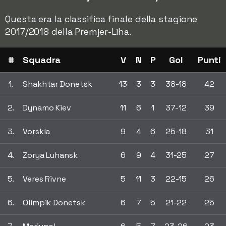
Questa era la classifica finale della stagione
2017/2018 della Premjer-Liha.
#
Squadra
V
N
P
Gol
Punti
1.
Shakhtar Donetsk
13
3
3
38-18
42
2.
Dynamo Kiev
11
6
1
37-12
39
3.
Vorskla
9
4
6
25-18
31
4.
Zorya Luhansk
6
9
4
31-25
27
5.
Veres Rivne
5
11
3
22-15
26
6.
Olimpik Donetsk
6
7
5
21-22
25