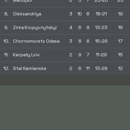
7.
Mariupol
6
5
7
23-26
23
8.
Oleksandriya
3
10
6
18-21
19
9.
Zirka Kropyvnytskyi
4
6
9
13-23
18
10.
Chornomorets Odesa
3
8
8
15-29
17
11.
Karpaty Lviv
2
9
7
11-29
15
12.
Stal Kamianske
2
6
11
13-29
12