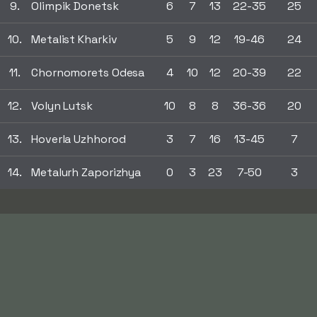
9.
Olimpik Donetsk
6
7
13
22-35
25
10.
Metalist Kharkiv
5
9
12
19-46
24
11.
Chornomorets Odesa
4
10
12
20-39
22
12.
Volyn Lutsk
10
8
8
36-36
20
13.
Hoverla Uzhhorod
3
7
16
13-45
7
14.
Metalurh Zaporizhya
0
3
23
7-50
3