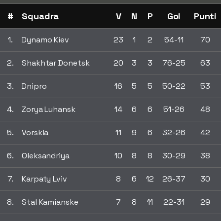
#
Squadra
V
N
P
Gol
Punti
1.
Dynamo Kiev
23
1
2
54-11
70
2.
Shakhtar Donetsk
20
3
3
76-25
63
3.
Dnipro
16
5
5
50-22
53
4.
Zorya Luhansk
14
6
6
51-26
48
5.
Vorskla
11
9
6
32-26
42
6.
Oleksandriya
10
8
8
30-29
38
7.
Karpaty Lviv
8
6
12
26-37
30
8.
Stal Kamianske
7
8
11
22-31
29