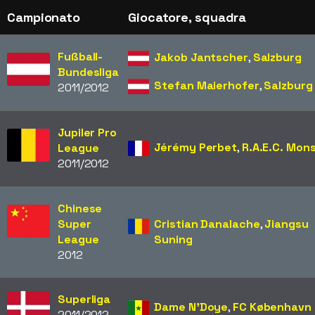
Campionato
Giocatore, squadra
Fußball-
Jakob Jantscher
,
Salzburg
Bundesliga
Stefan Maierhofer
,
Salzburg
2011/2012
Jupiler Pro
Jérémy Perbet
,
R.A.E.C. Mon
League
2011/2012
Chinese
Super
Cristian Danalache
,
Jiangsu
League
Suning
2012
Superliga
Dame N'Doye
,
FC København
2011/2012