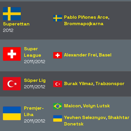
Pablo Piñones Arce
,
Brommapojkarna
Superettan
2012
Super
Alexander Frei
,
Basel
League
2011/2012
Süper Lig
Burak Yilmaz
,
Trabzonspor
2011/2012
Maicon
,
Volyn Lutsk
Premjer-
Liha
Yevhen Seleznyov
,
Shakhtar
2011/2012
Donetsk