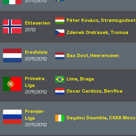
2011/2012
Péter Kovács
,
Strømsgodset
Eliteserien
2012
Zdenek Ondrásek
,
Tromsø
Eredivisie
Bas Dost
,
Heerenveen
2011/2012
Primeira
Lima
,
Braga
Liga
Oscar Cardozo
,
Benfica
2011/2012
Premjer-
Seydou Doumbia
,
CSKA Mos
Liga
2011/2012