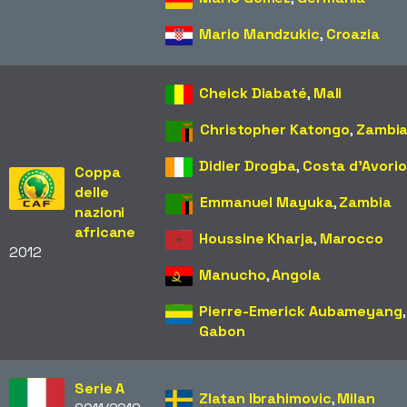
Mario Mandzukic
,
Croazia
Cheick Diabaté
,
Mali
Christopher Katongo
,
Zambi
Didier Drogba
,
Costa d'Avorio
Coppa
delle
Emmanuel Mayuka
,
Zambia
nazioni
africane
Houssine Kharja
,
Marocco
2012
Manucho
,
Angola
Pierre-Emerick Aubameyang
,
Gabon
Serie A
Zlatan Ibrahimovic
,
Milan