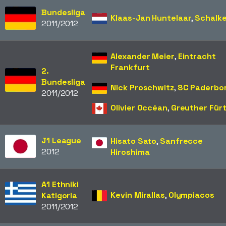
Bundesliga
Klaas-Jan Huntelaar
,
Schalk
2011/2012
Alexander Meier
,
Eintracht
Frankfurt
2.
Bundesliga
Nick Proschwitz
,
SC Paderbo
2011/2012
Olivier Occéan
,
Greuther Für
J1 League
Hisato Sato
,
Sanfrecce
2012
Hiroshima
A1 Ethniki
Kevin Mirallas
,
Olympiacos
Katigoria
2011/2012