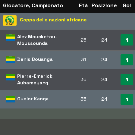
Giocatore, Campionato
Età
Posizione
Gol
Coppa delle nazioni africane
Alex Moucketou-
1
25
24
Moussounda
Denis Bouanga
31
24
1
Pierre-Emerick
1
36
24
Aubameyang
Guelor Kanga
35
24
1