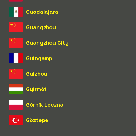
Guadalajara
Guangzhou
Guangzhou City
Guingamp
Guizhou
Gyirmót
Górnik Leczna
Göztepe