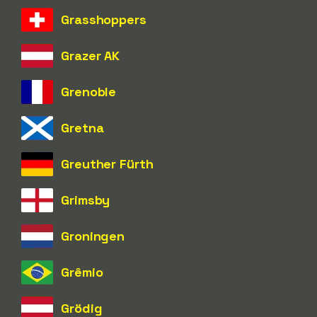
Grasshoppers
Grazer AK
Grenoble
Gretna
Greuther Fürth
Grimsby
Groningen
Grêmio
Grödig