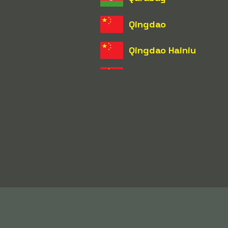
Qingdao
Qingdao Hainiu