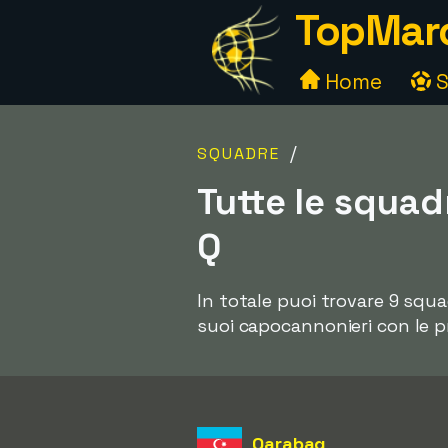
TopMarc
Home
S
/
SQUADRE
Tutte le squad
Q
In totale puoi trovare 9 squad
suoi capocannonieri con le pr
Qarabag