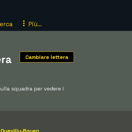
erca
Più...
era
Cambiare lettera
 sulla squadra per vedere i
Quevilly-Rouen