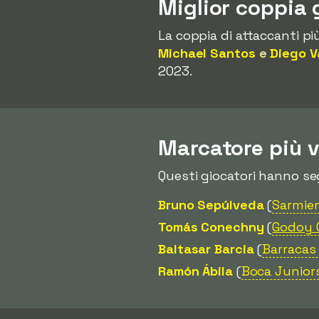
Miglior coppia 
La coppia di attaccanti più
Michael Santos
e
Diego V
2023.
Marcatore più 
Questi giocatori hanno se
Bruno Sepúlveda
(
Sarmie
Tomás Conechny
(
Godoy 
Baltasar Barcia
(
Barracas 
Ramón Ábila
(
Boca Junior