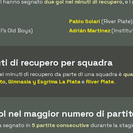
ori hanno segnato
due gol nei minuti di recupero
, e 
Pablo Solari
(River Plate)
l's Old Boys)
Adrián Martínez
(Institu
uti di recupero per squadra
nei minuti di recupero da parte di una squadra è
qua
uto
,
Gimnasia y Esgrima La Plata
e
River Plate
.
ol nel maggior numero di parti
a segnato in
5 partite consecutive
durante la stagio