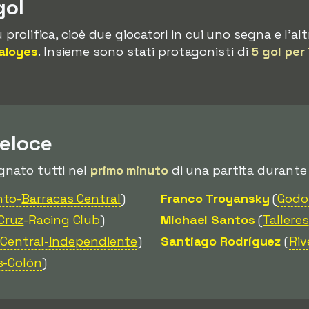
gol
 prolifica, cioè due giocatori in cui uno segna e l'alt
aloyes
. Insieme sono stati protagonisti di
5 gol per 
veloce
gnato tutti nel
primo minuto
di una partita durante 
nto-
Barracas Central
)
Franco Troyansky
(
Godo
Cruz
-Racing Club
)
Michael Santos
(
Talleres
Central-
Independiente
)
Santiago Rodríguez
(
Riv
s-
Colón
)