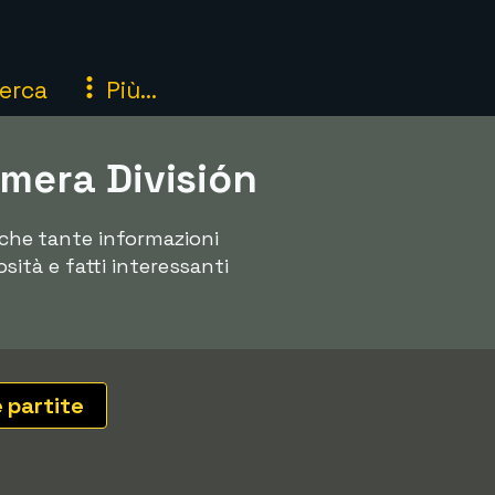
erca
Più...
imera División
anche tante informazioni
osità e fatti interessanti
e partite