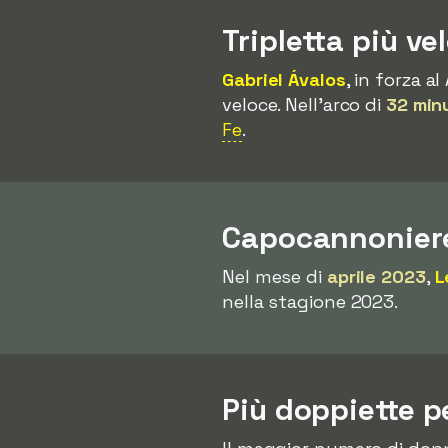
Tripletta più ve
Gabriel Ávalos
, in forza a
veloce. Nell'arco di
32 min
Fe
.
Capocannoniere
Nel mese di
aprile 2023
,
L
nella stagione 2023.
Più doppiette p