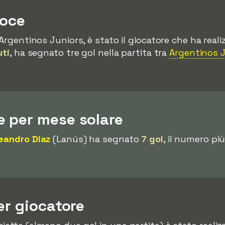
loce
l Argentinos Juniors, è stato il giocatore che ha realiz
uti
, ha segnato tre gol nella partita tra
Argentinos 
 per mese solare
eandro Diaz
(Lanús) ha segnato
7 gol
, il numero pi
er giocatore