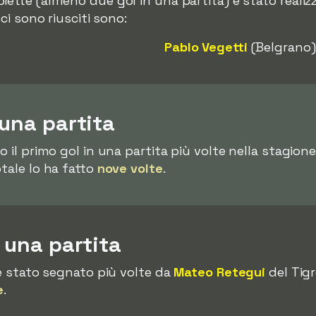
iette (almeno due gol in una partita) è stato reali
 ci sono riusciti sono:
Pablo Vegetti
(Belgrano)
 una partita
o il primo gol in una partita più volte nella stagio
otale lo ha fatto
nove volte
.
n una partita
 è stato segnato più volte da
Mateo Retegui
del Tigr
e
.