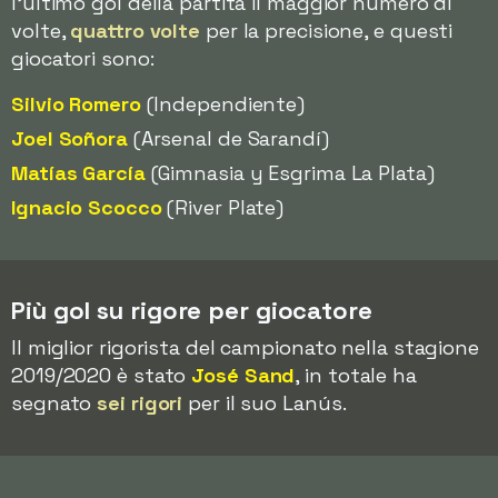
l'ultimo gol della partita il maggior numero di
volte,
quattro volte
per la precisione, e questi
giocatori sono:
Silvio Romero
(Independiente)
Joel Soñora
(Arsenal de Sarandí)
Matías García
(Gimnasia y Esgrima La Plata)
Ignacio Scocco
(River Plate)
Più gol su rigore per giocatore
Il miglior rigorista del campionato nella stagione
2019/2020 è stato
José Sand
, in totale ha
segnato
sei rigori
per il suo Lanús.