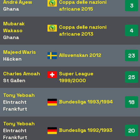
André Ayew
Coppa delle nazioni
3
Ghana
africane 2015
Mubarak
Coppa delle nazioni
4
Wakaso
africane 2013
Ghana
Majeed Waris
Allsvenskan 2012
23
Häcken
Charles Amoah
Super League
25
St Gallen
1999/2000
Tony Yeboah
Bundesliga 1993/1994
18
Eintracht
Frankfurt
Tony Yeboah
Bundesliga 1992/1993
20
Eintracht
Frankfurt