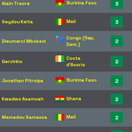
Burkina Faso
Alain Traore
3
Mali
Seydou Keita
3
Congo (Rep.
2
Dieumerci Mbokani
Dem.)
Costa
2
Gervinho
d'Avorio
Burkina Faso
Jonathan Pitroipa
2
Ghana
Kwadwo Asamoah
2
Mali
Mamadou Samassa
2