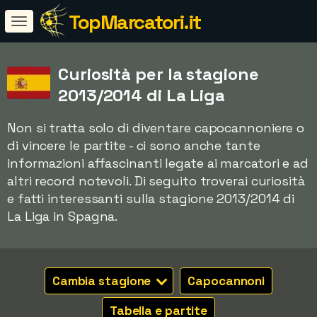
TopMarcatori.it
Curiosità per la stagione
2013/2014 di La Liga
Non si tratta solo di diventare capocannoniere o
di vincere le partite - ci sono anche tante
informazioni affascinanti legate ai marcatori e ad
altri record notevoli. Di seguito troverai curiosità
e fatti interessanti sulla stagione 2013/2014 di
La Liga in Spagna.
Cambia stagione
Capocannoni
Tabella e partite