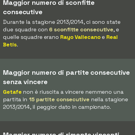
Maggior numero di sconfitte
consecutive
Durante la stagione 2013/2014, ci sono state
due squadre con
6 sconfitte consecutive
, e
quelle squadre erano
Rayo Vallecano
e
Real
Betis
.
Maggior numero di partite consecutive
senza vincere
Getafe
non è riuscita a vincere nemmeno una
partita in
15 partite consecutive
nella stagione
2013/2014, il peggior dato in campionato.
Maggior numero di rimonte vincenti