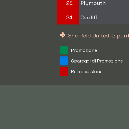
23.
Plymouth
24.
Cardiff
✤
Sheffield United -2 pu
Promozione
Spareggi di Promozione
Retrocessione