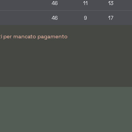
46
11
13
46
9
17
nti per mancato pagamento