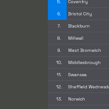
5.
Coventry
6.
Bristol City
7.
Blackburn
8.
Millwall
9.
West Bromwich
10.
Middlesbrough
11.
Swansea
12.
Sheffield Wednesd
13.
Norwich