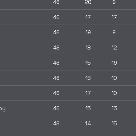
46
20
9
46
17
17
46
19
9
46
18
12
46
15
19
46
18
10
46
17
10
ay
46
15
13
46
14
15