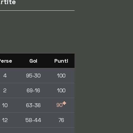
rtite
Perse
Gol
Punti
4
95-30
100
2
69-16
100
✤
90
10
63-36
12
58-44
76