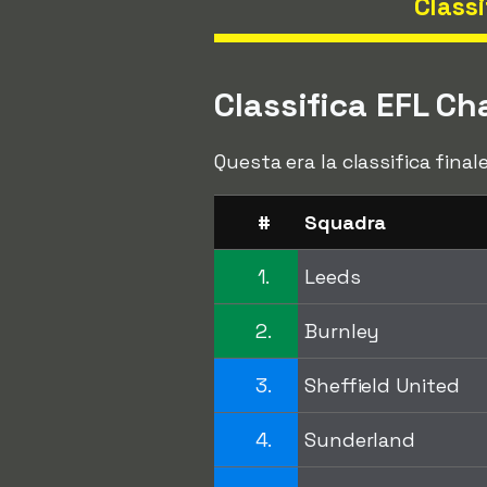
Classi
Classifica EFL C
Questa era la classifica fin
#
Squadra
1.
Leeds
2.
Burnley
3.
Sheffield United
4.
Sunderland