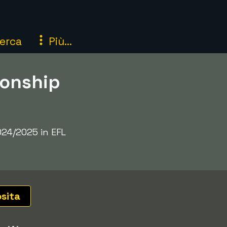
erca
Più...
ionship
2024/2025 in EFL
osita