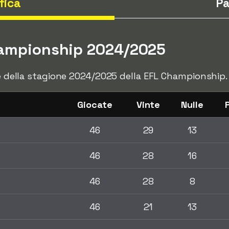
fica
Pa
hampionship 2024/2025
ale della stagione 2024/2025 della EFL Championship.
Giocate
Vinte
Nulle
46
29
13
46
28
16
46
28
8
46
21
13