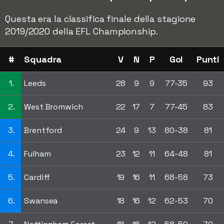
Questa era la classifica finale della stagione
2019/2020 della EFL Championship.
#
Squadra
V
N
P
Gol
Punti
1.
Leeds
28
9
9
77-35
93
2.
West Bromwich
22
17
7
77-45
83
3.
Brentford
24
9
13
80-38
81
4.
Fulham
23
12
11
64-48
81
5.
Cardiff
19
16
11
68-58
73
6.
Swansea
18
16
12
62-53
70