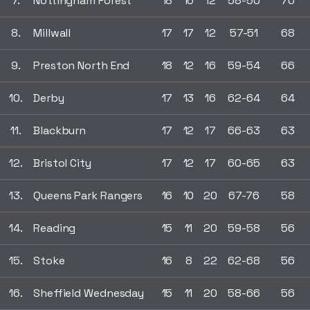
7.
Nottingham Forest
18
16
12
58-50
70
8.
Millwall
17
17
12
57-51
68
9.
Preston North End
18
12
16
59-54
66
10.
Derby
17
13
16
62-64
64
11.
Blackburn
17
12
17
66-63
63
12.
Bristol City
17
12
17
60-65
63
13.
Queens Park Rangers
16
10
20
67-76
58
14.
Reading
15
11
20
59-58
56
15.
Stoke
16
8
22
62-68
56
16.
Sheffield Wednesday
15
11
20
58-66
56