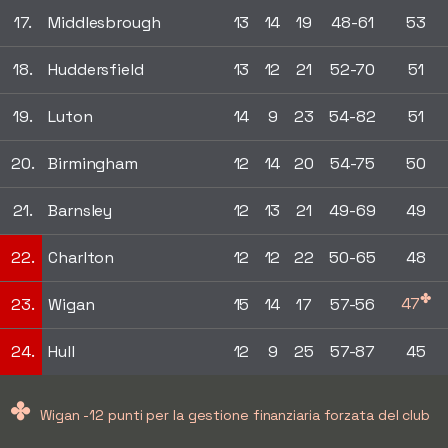
17.
Middlesbrough
13
14
19
48-61
53
18.
Huddersfield
13
12
21
52-70
51
19.
Luton
14
9
23
54-82
51
20.
Birmingham
12
14
20
54-75
50
21.
Barnsley
12
13
21
49-69
49
22.
Charlton
12
12
22
50-65
48
✤
47
23.
Wigan
15
14
17
57-56
24.
Hull
12
9
25
57-87
45
✤
Wigan -12 punti per la gestione finanziaria forzata del club