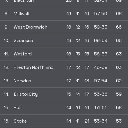
7.
Blackburn
20
9
17
52-54
69
8.
Millwall
19
11
16
57-50
68
9.
West Bromwich
18
12
16
59-53
66
10.
Swansea
18
12
16
68-64
66
11.
Watford
16
15
15
56-53
63
12.
Preston North End
17
12
17
45-59
63
13.
Norwich
17
11
18
57-54
62
14.
Bristol City
15
14
17
55-56
59
15.
Hull
14
16
16
51-61
58
16.
Stoke
14
11
21
55-54
53