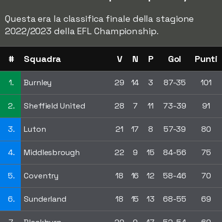
Questa era la classifica finale della stagione
2022/2023 della EFL Championship.
#
Squadra
V
N
P
Gol
Punti
1.
Burnley
29
14
3
87-35
101
2.
Sheffield United
28
7
11
73-39
91
3.
Luton
21
17
8
57-39
80
4.
Middlesbrough
22
9
15
84-56
75
5.
Coventry
18
16
12
58-46
70
6.
Sunderland
18
15
13
68-55
69