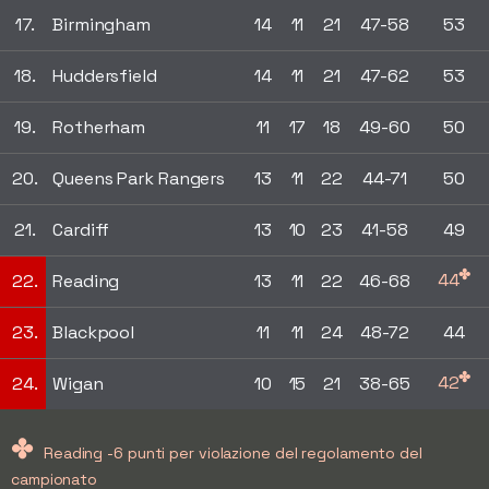
17.
Birmingham
14
11
21
47-58
53
18.
Huddersfield
14
11
21
47-62
53
19.
Rotherham
11
17
18
49-60
50
20.
Queens Park Rangers
13
11
22
44-71
50
21.
Cardiff
13
10
23
41-58
49
✤
44
22.
Reading
13
11
22
46-68
23.
Blackpool
11
11
24
48-72
44
✤
42
24.
Wigan
10
15
21
38-65
✤
Reading -6 punti per violazione del regolamento del
campionato