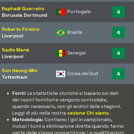
Raphaël Guerreiro
Portogallo
4
Borussia Dortmund
Roberto Firmino
Brasile
4
Liverpool
Sadio Mané
Senegal
4
Liverpool
Son Heung-Min
Corea del Sud
4
Tottenham
Fonti:
Le statistiche storiche si basano sui dati
dei nostri fornitori e vengono controllate,
quando necessario, con gli archivi delle stagioni.
Leggi di più nella nostra
sezione Chi siamo
.
Metodologia:
Contiamo i gol in campionato,
inclusi i turni a eliminazione diretta quando fanno
parte della stessa competizione. Le qualificazioni