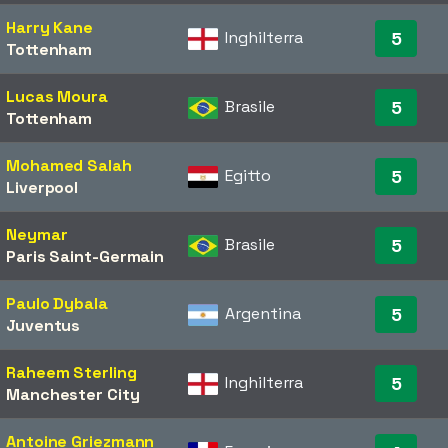
Harry Kane
Inghilterra
5
Tottenham
Lucas Moura
Brasile
5
Tottenham
Mohamed Salah
Egitto
5
Liverpool
Neymar
Brasile
5
Paris Saint-Germain
Paulo Dybala
Argentina
5
Juventus
Raheem Sterling
Inghilterra
5
Manchester City
Antoine Griezmann