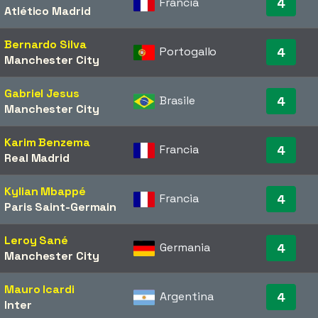
Francia
4
Atlético Madrid
Bernardo Silva
Portogallo
4
Manchester City
Gabriel Jesus
Brasile
4
Manchester City
Karim Benzema
Francia
4
Real Madrid
Kylian Mbappé
Francia
4
Paris Saint-Germain
Leroy Sané
Germania
4
Manchester City
Mauro Icardi
Argentina
4
Inter