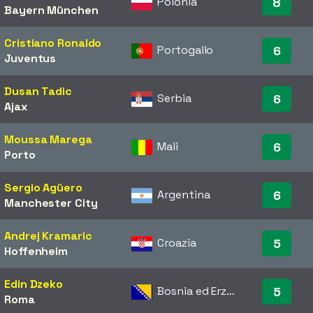
Polonia
8
Bayern München
Cristiano Ronaldo
Portogallo
6
Juventus
Dusan Tadic
Serbia
6
Ajax
Moussa Marega
Mali
6
Porto
Sergio Agüero
Argentina
6
Manchester City
Andrej Kramaric
Croazia
5
Hoffenheim
Edin Dzeko
Bosnia ed Erzegovina
5
Roma