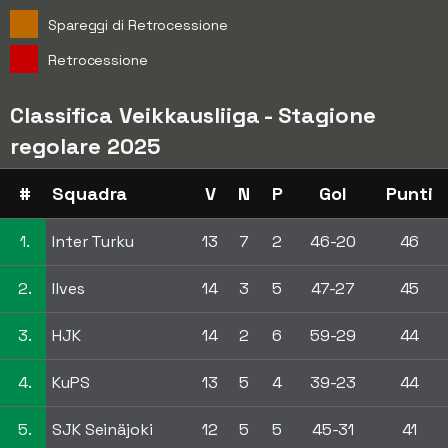
Spareggi di Retrocessione
Retrocessione
Classifica Veikkausliiga - Stagione
regolare 2025
#
Squadra
V
N
P
Gol
Punti
1.
Inter Turku
13
7
2
46-20
46
2.
Ilves
14
3
5
47-27
45
3.
HJK
14
2
6
59-29
44
4.
KuPS
13
5
4
39-23
44
5.
SJK Seinäjoki
12
5
5
45-31
41