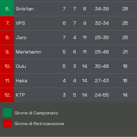
6.
Gnistan
7
7
8
34-39
28
7.
VPS
6
7
9
32-34
25
8.
Jaro
7
4
11
25-36
25
9.
Mariehamn
5
6
11
25-48
21
10.
Oulu
5
3
14
30-48
18
11.
Haka
4
4
14
27-43
16
12.
KTP
3
5
14
24-55
14
Girone di Campionato
Girone di Retrocessione