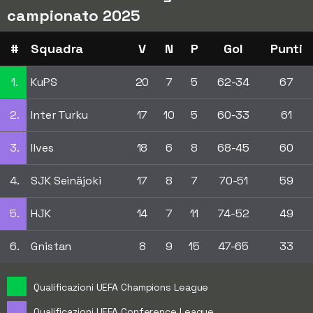
campionato 2025
#
Squadra
V
N
P
Gol
Punti
1.
KuPS
20
7
5
62-34
67
2.
Inter Turku
17
10
5
60-33
61
3.
Ilves
18
6
8
68-45
60
4.
SJK Seinäjoki
17
8
7
70-51
59
5.
HJK
14
7
11
74-52
49
6.
Gnistan
8
9
15
47-65
33
Qualificazioni UEFA Champions League
Qualificazioni UEFA Conference League