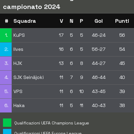
campionato 2024
#
Squadra
V
N
P
Gol
Punti
1.
KuPS
17
5
5
46-24
56
2.
Ilves
16
6
5
56-27
54
3.
HJK
13
6
8
44-27
45
4.
SJK Seinäjoki
11
7
9
46-44
40
5.
VPS
11
6
10
43-45
39
6.
Haka
11
5
11
40-43
38
Qualificazioni UEFA Champions League
Qualificazioni UEFA Europa League