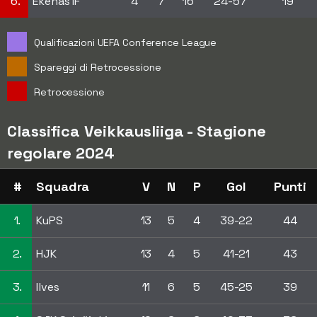
6.
Ekenäs IF
4
7
16
24-57
19
Qualificazioni UEFA Conference League
Spareggi di Retrocessione
Retrocessione
Classifica Veikkausliiga - Stagione
regolare 2024
#
Squadra
V
N
P
Gol
Punti
1.
KuPS
13
5
4
39-22
44
2.
HJK
13
4
5
41-21
43
3.
Ilves
11
6
5
45-25
39