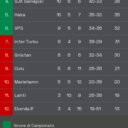
4.
SJK Seinäjoki
10
6
6
40-33
36
5.
Haka
10
5
7
35-32
35
6.
VPS
9
5
8
34-36
32
7.
Inter Turku
9
4
9
38-29
31
8.
Gnistan
8
6
8
32-34
30
9.
Oulu
5
6
11
26-36
21
10.
Mariehamn
5
5
12
20-38
20
11.
Lahti
3
10
9
26-38
19
12.
Ekenäs IF
3
4
15
19-51
13
Girone di Campionato