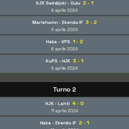
2 - 1
SJK Seinäjoki - Oulu
6 aprile 2024
3 - 2
Mariehamn - Ekenäs IF
6 aprile 2024
1 - 2
Haka - VPS
6 aprile 2024
3 - 1
KuPS - HJK
6 aprile 2024
Turno 2
4 - 0
HJK - Lahti
11 aprile 2024
2 - 1
Haka - Ekenäs IF