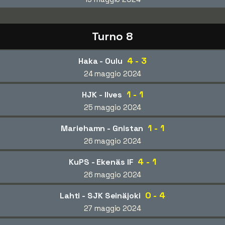
Turno 8
4 - 3
Haka - Oulu
24 maggio 2024
1 - 1
HJK - Ilves
25 maggio 2024
1 - 1
Mariehamn - Gnistan
26 maggio 2024
4 - 1
KuPS - Ekenäs IF
26 maggio 2024
0 - 4
Lahti - SJK Seinäjoki
27 maggio 2024