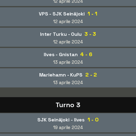
12 aprile 2024
1 - 1
VPS - SJK Seinäjoki
12 aprile 2024
3 - 3
Inter Turku - Oulu
12 aprile 2024
4 - 6
Ilves - Gnistan
13 aprile 2024
2 - 2
Mariehamn - KuPS
13 aprile 2024
Turno 3
1 - 0
SJK Seinäjoki - Ilves
19 aprile 2024