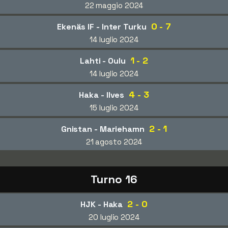
22 maggio 2024
0 - 7
Ekenäs IF - Inter Turku
14 luglio 2024
1 - 2
Lahti - Oulu
14 luglio 2024
4 - 3
Haka - Ilves
15 luglio 2024
2 - 1
Gnistan - Mariehamn
21 agosto 2024
Turno 16
2 - 0
HJK - Haka
20 luglio 2024