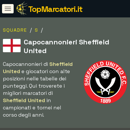
TopMarcatori.it
/
/
SQUADRE
S
Capocannonieri Sheffield
United
Capocannonieri di
Sheffield
United
e giocatori con alte
posizioni nelle tabelle dei
punteggi. Qui troverete i
migliori marcatori di
Sheffield United
in
campionati e tornei nel
corso degli anni.