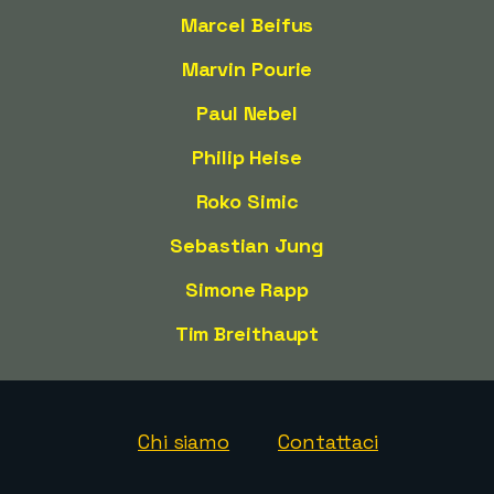
Marcel Beifus
Marvin Pourie
Paul Nebel
Philip Heise
Roko Simic
Sebastian Jung
Simone Rapp
Tim Breithaupt
Chi siamo
Contattaci