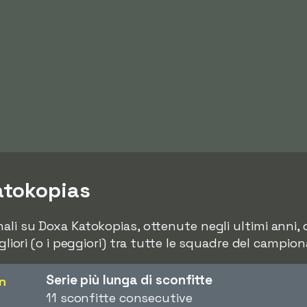
atokopias
li su Doxa Katokopias, ottenute negli ultimi anni, ci
igliori (o i peggiori) tra tutte le squadre del campion
Serie più lunga di sconfitte
on
11 sconfitte consecutive