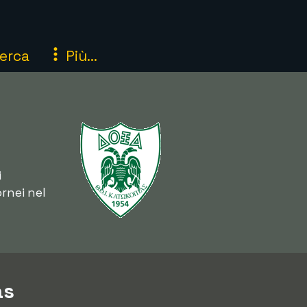
erca
Più...
i
rnei nel
as