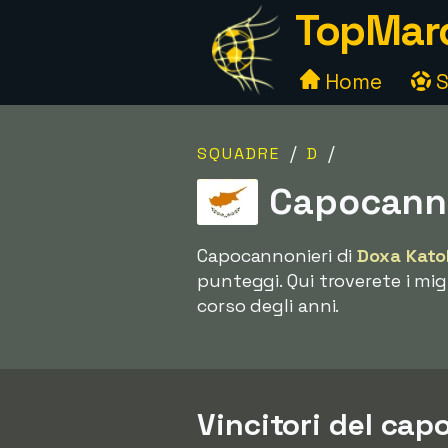
TopMarc
Home
S
/
/
SQUADRE
D
Capocanno
Capocannonieri di
Doxa Kato
punteggi. Qui troverete i mig
corso degli anni.
Vincitori del ca