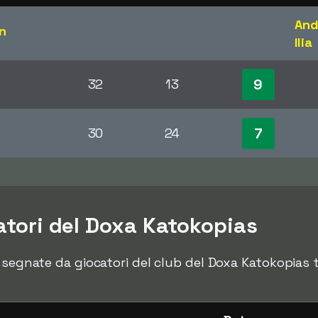
And
on
Ilia
9
32
13
7
30
24
catori del Doxa Katokopias
 segnate da giocatori del club del Doxa Katokopias tr