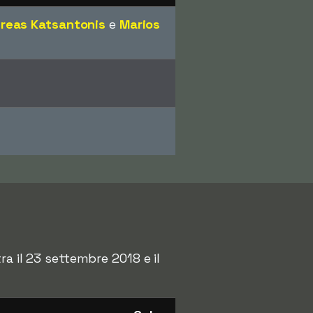
reas Katsantonis
e
Marios
a il 23 settembre 2018 e il