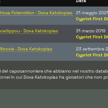
a
Data
tissa Polemidion - Doxa Katokopias
21 maggio 202
Cypriot First D
Aradippou - Doxa Katokopias
31 marzo 2019
Cypriot First D
Nicosia - Doxa Katokopias
23 settembre 
Cypriot First D
i del capocannoniere che abbiamo nel nostro databa
ornei in cui Doxa Katokopias ha giocatori che non p