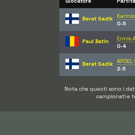
Giocatore
Partit
Karmio
Berat Sadik
0-5
Ermis 
Paul Batin
0-4
APOEL 
Berat Sadik
2-5
Nota che questi sono i dat
campionati e t