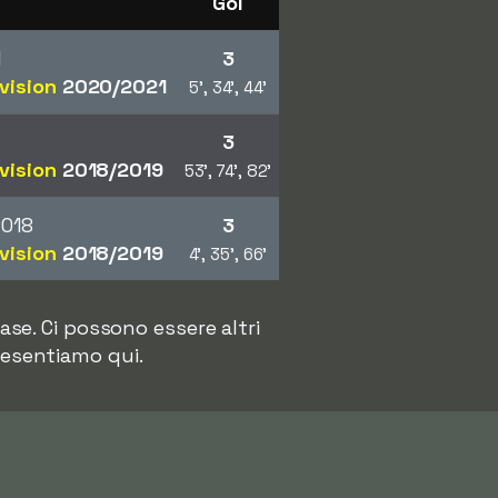
Gol
1
3
ivision
2020/2021
5', 34', 44'
3
ivision
2018/2019
53', 74', 82'
2018
3
ivision
2018/2019
4', 35', 66'
se. Ci possono essere altri
resentiamo qui.