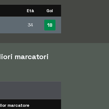
Età
Gol
18
34
liori marcatori
lior marcatore