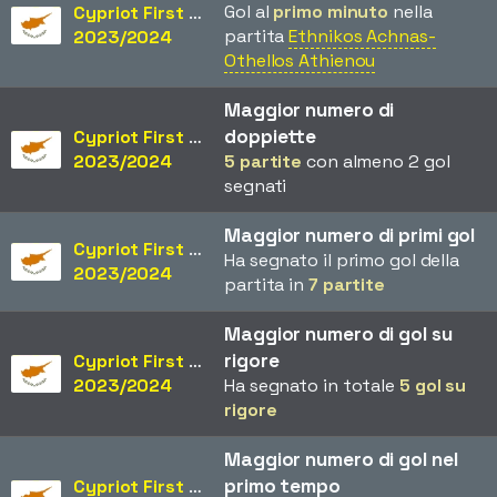
Gol al
primo minuto
nella
Cypriot First Division
partita
Ethnikos Achnas-
2023/2024
Othellos Athienou
Maggior numero di
doppiette
Cypriot First Division
2023/2024
5 partite
con almeno 2 gol
segnati
Maggior numero di primi gol
Cypriot First Division
Ha segnato il primo gol della
2023/2024
partita in
7 partite
Maggior numero di gol su
rigore
Cypriot First Division
2023/2024
Ha segnato in totale
5 gol su
rigore
Maggior numero di gol nel
primo tempo
Cypriot First Division