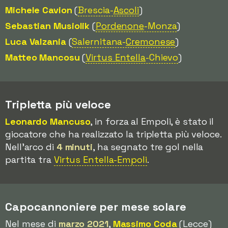
Michele Cavion
(
Brescia-
Ascoli
)
Sebastian Musiolik
(
Pordenone
-Monza
)
Luca Valzania
(
Salernitana-
Cremonese
)
Matteo Mancosu
(
Virtus Entella
-Chievo
)
Tripletta più veloce
Leonardo Mancuso
, in forza al Empoli, è stato il
giocatore che ha realizzato la tripletta più veloce.
Nell'arco di
4 minuti
, ha segnato tre gol nella
partita tra
Virtus Entella-Empoli
.
Capocannoniere per mese solare
Nel mese di
marzo 2021
,
Massimo Coda
(Lecce)