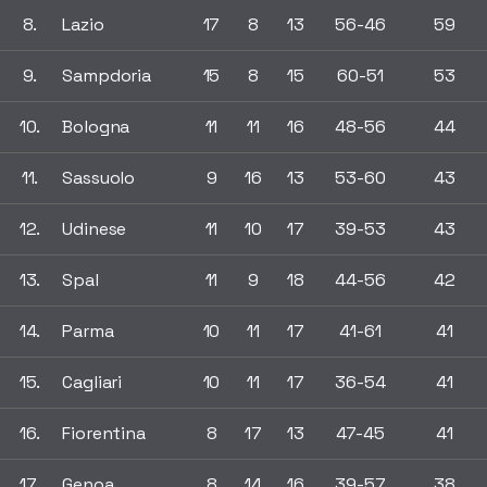
8.
Lazio
17
8
13
56-46
59
9.
Sampdoria
15
8
15
60-51
53
10.
Bologna
11
11
16
48-56
44
11.
Sassuolo
9
16
13
53-60
43
12.
Udinese
11
10
17
39-53
43
13.
Spal
11
9
18
44-56
42
14.
Parma
10
11
17
41-61
41
15.
Cagliari
10
11
17
36-54
41
16.
Fiorentina
8
17
13
47-45
41
17.
Genoa
8
14
16
39-57
38