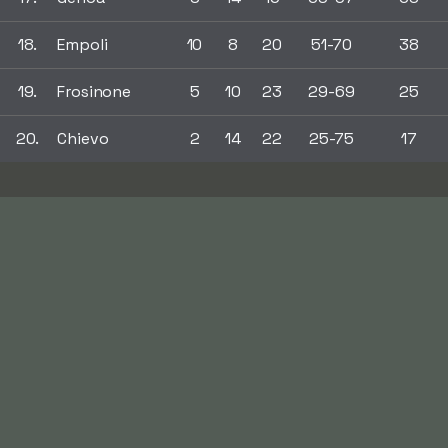
18.
Empoli
10
8
20
51-70
38
19.
Frosinone
5
10
23
29-69
25
20.
Chievo
2
14
22
25-75
17