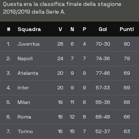
Questa era la classifica finale della stagione
2018/2019 della Serie A.
#
Squadra
V
N
P
Gol
Punti
1.
Juventus
28
6
4
70-30
90
2.
Napoli
24
7
7
74-36
79
3.
Atalanta
20
9
9
77-46
69
4.
Inter
20
9
9
57-33
69
5.
Milan
19
11
8
55-36
68
6.
Roma
18
12
8
66-48
66
7.
Torino
16
15
7
52-37
63