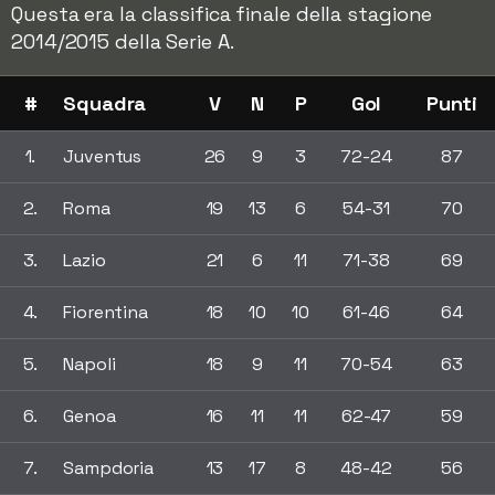
Questa era la classifica finale della stagione
2014/2015 della Serie A.
#
Squadra
V
N
P
Gol
Punti
1.
Juventus
26
9
3
72-24
87
2.
Roma
19
13
6
54-31
70
3.
Lazio
21
6
11
71-38
69
4.
Fiorentina
18
10
10
61-46
64
5.
Napoli
18
9
11
70-54
63
6.
Genoa
16
11
11
62-47
59
7.
Sampdoria
13
17
8
48-42
56