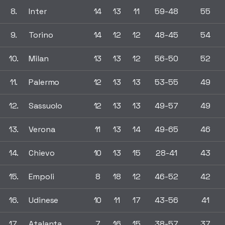
8.
Inter
14
13
11
59-48
55
9.
Torino
14
12
12
48-45
54
10.
Milan
13
13
12
56-50
52
11.
Palermo
12
13
13
53-55
49
12.
Sassuolo
12
13
13
49-57
49
13.
Verona
11
13
14
49-65
46
14.
Chievo
10
13
15
28-41
43
15.
Empoli
8
18
12
46-52
42
16.
Udinese
10
11
17
43-56
41
17.
Atalanta
7
16
15
38-57
37