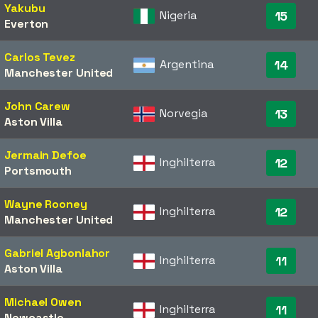
Yakubu
Nigeria
15
Everton
Carlos Tevez
Argentina
14
Manchester United
John Carew
Norvegia
13
Aston Villa
Jermain Defoe
Inghilterra
12
Portsmouth
Wayne Rooney
Inghilterra
12
Manchester United
Gabriel Agbonlahor
Inghilterra
11
Aston Villa
Michael Owen
Inghilterra
11
Newcastle