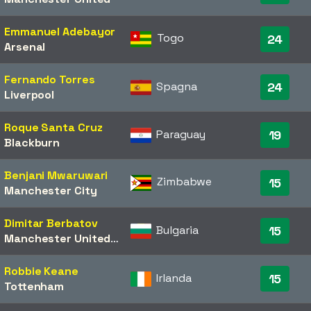
Emmanuel Adebayor
Togo
24
Arsenal
Fernando Torres
Spagna
24
Liverpool
Roque Santa Cruz
Paraguay
19
Blackburn
Benjani Mwaruwari
Zimbabwe
15
Manchester City
Dimitar Berbatov
Bulgaria
15
Manchester United
/​
Tottenham
Robbie Keane
Irlanda
15
Tottenham