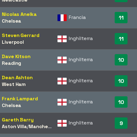
Nicolas Anelka
Francia
11
Chelsea
Steven Gerrard
Inghilterra
11
Liverpool
Dave Kitson
Inghilterra
10
Reading
Dean Ashton
Inghilterra
10
West Ham
Frank Lampard
Inghilterra
10
Chelsea
Gareth Barry
Inghilterra
9
Aston Villa
/​
Manchester City