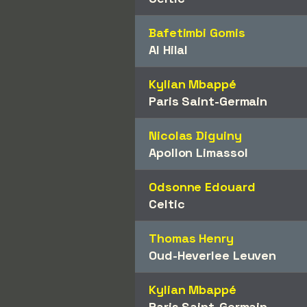
Bafetimbi Gomis
Al Hilal
Kylian Mbappé
Paris Saint-Germain
Nicolas Diguiny
Apollon Limassol
Odsonne Edouard
Celtic
Thomas Henry
Oud-Heverlee Leuven
Kylian Mbappé
Paris Saint-Germain