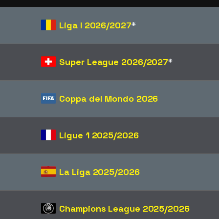
Liga I 2026/2027
*
Super League 2026/2027
*
Coppa del Mondo 2026
Ligue 1 2025/2026
La Liga 2025/2026
Champions League 2025/2026