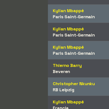
Kylian Mbappé
Paris Saint-Germain
Kylian Mbappé
Paris Saint-Germain
Kylian Mbappé
Paris Saint-Germain
Thierno Barry
Beveren
Christopher Nkunku
RB Leipzig
Kylian Mbappé
Francia