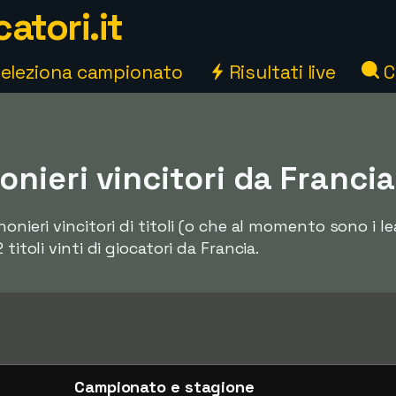
atori.it
eleziona campionato
Risultati live
C
ieri vincitori da Francia
nonieri vincitori di titoli (o che al momento sono i
titoli vinti di giocatori da Francia.
Campionato e stagione