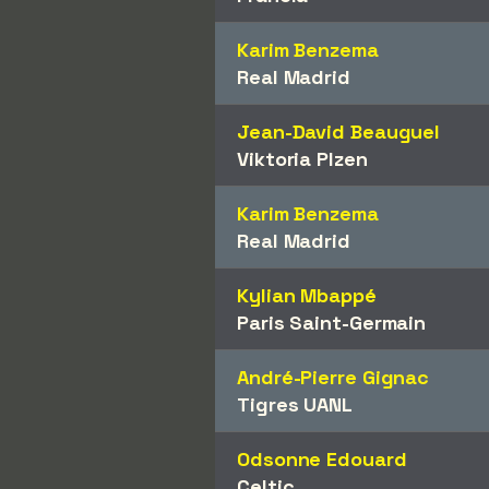
Karim Benzema
Real Madrid
Jean-David Beauguel
Viktoria Plzen
Karim Benzema
Real Madrid
Kylian Mbappé
Paris Saint-Germain
André-Pierre Gignac
Tigres UANL
Odsonne Edouard
Celtic