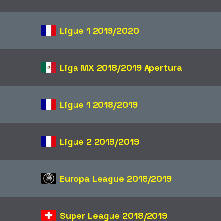
Ligue 1 2019/2020
Liga MX 2018/2019 Apertura
Ligue 1 2018/2019
Ligue 2 2018/2019
Europa League 2018/2019
Super League 2018/2019