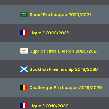
Saudi Pro League 2020/2021
Ligue 1 2020/2021
Cypriot First Division 2020/2021
Scottish Premiership 2019/2020
Challenger Pro League 2019/2020
Ligue 1 2019/2020