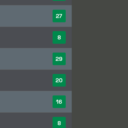
27
8
29
20
16
8