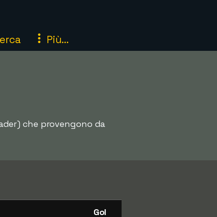
erca
Più...
 leader) che provengono da
Gol