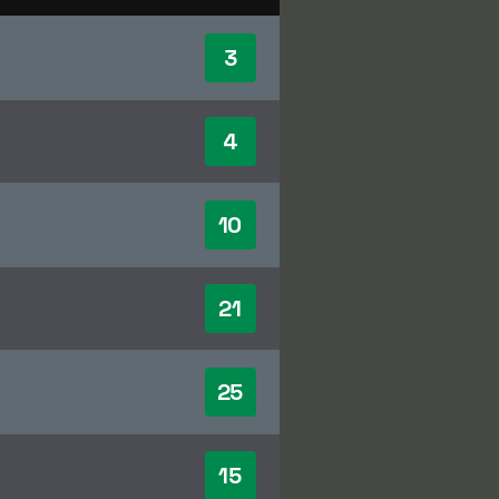
3
4
10
21
25
15