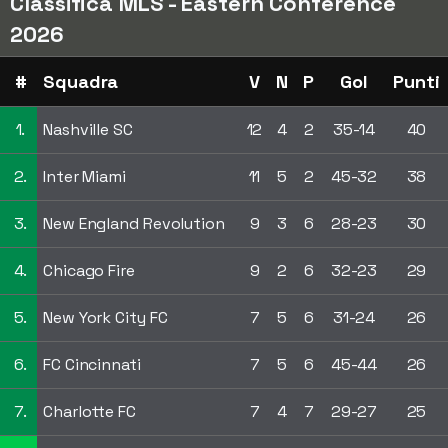
Classifica MLS - Eastern Conference
2026
#
Squadra
V
N
P
Gol
Punti
1.
Nashville SC
12
4
2
35-14
40
2.
Inter Miami
11
5
2
45-32
38
3.
New England Revolution
9
3
6
28-23
30
4.
Chicago Fire
9
2
6
32-23
29
5.
New York City FC
7
5
6
31-24
26
6.
FC Cincinnati
7
5
6
45-44
26
7.
Charlotte FC
7
4
7
29-27
25