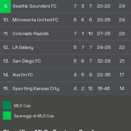
9.
Seattle Sounders FC
7
3
7
20-22
24
10.
Minnesota United FC
6
6
6
20-25
24
11.
Colorado Rapids
7
1
10
27-25
22
12.
LA Galaxy
5
7
7
24-29
22
13.
San Diego FC
5
6
7
32-29
21
14.
Austin FC
4
5
9
22-36
17
15.
Sporting Kansas City
4
2
12
18-46
14
MLS Cup
Spareggi di MLS Cup