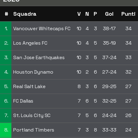
#
Squadra
V
N
P
Gol
Punti
1.
Vancouver Whitecaps FC
10
4
3
38-17
34
2.
Los Angeles FC
10
4
5
35-19
34
3.
San Jose Earthquakes
10
3
5
37-24
33
4.
Houston Dynamo
10
2
6
27-24
32
5.
Real Salt Lake
8
3
6
29-25
27
6.
FC Dallas
7
6
5
32-25
27
7.
St. Louis City SC
7
5
6
24-24
26
8.
Portland Timbers
7
3
8
33-33
24