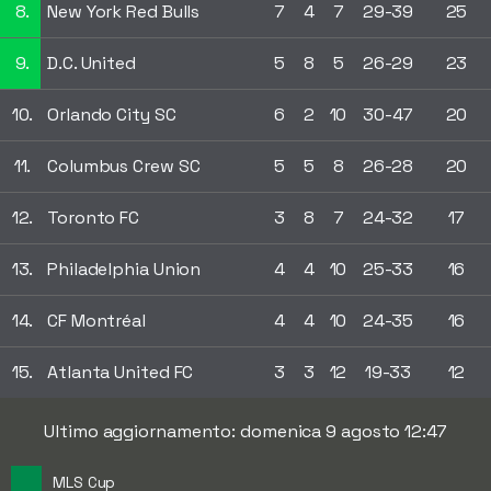
8.
New York Red Bulls
7
4
7
29-39
25
9.
D.C. United
5
8
5
26-29
23
10.
Orlando City SC
6
2
10
30-47
20
11.
Columbus Crew SC
5
5
8
26-28
20
12.
Toronto FC
3
8
7
24-32
17
13.
Philadelphia Union
4
4
10
25-33
16
14.
CF Montréal
4
4
10
24-35
16
15.
Atlanta United FC
3
3
12
19-33
12
Ultimo aggiornamento: domenica 9 agosto 12:47
MLS Cup