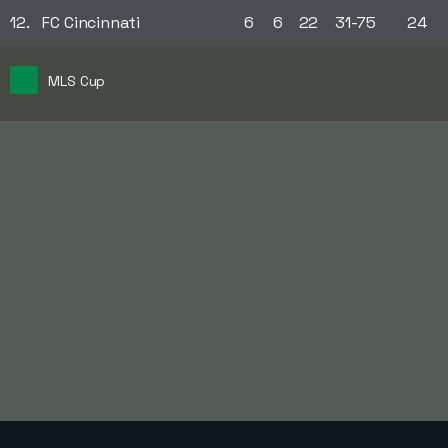
12.
FC Cincinnati
6
6
22
31-75
24
MLS Cup