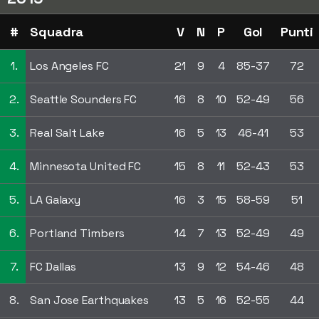
#
Squadra
V
N
P
Gol
Punti
1.
Los Angeles FC
21
9
4
85-37
72
2.
Seattle Sounders FC
16
8
10
52-49
56
3.
Real Salt Lake
16
5
13
46-41
53
4.
Minnesota United FC
15
8
11
52-43
53
5.
LA Galaxy
16
3
15
58-59
51
6.
Portland Timbers
14
7
13
52-49
49
7.
FC Dallas
13
9
12
54-46
48
8.
San Jose Earthquakes
13
5
16
52-55
44