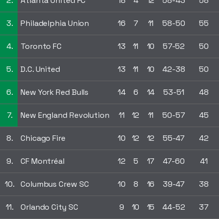
2.
Atlanta United FC
18
4
12
58-43
58
3.
Philadelphia Union
16
7
11
58-50
55
4.
Toronto FC
13
11
10
57-52
50
5.
D.C. United
13
11
10
42-38
50
6.
New York Red Bulls
14
6
14
53-51
48
7.
New England Revolution
11
12
11
50-57
45
8.
Chicago Fire
10
12
12
55-47
42
9.
CF Montréal
12
5
17
47-60
41
10.
Columbus Crew SC
10
8
16
39-47
38
11.
Orlando City SC
9
10
15
44-52
37